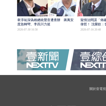
韋淳祐深偽賴總統聲音遭查辦 蔣萬安態
疑情治間諜「佈
度急轉彎、李四川力挺
偉哲！ 沈榮欽：
2026-07-30 16:58
2026-07-16 20:48
關於壹電視