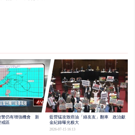
陸警仍有增強機會 新
藍營猛攻致癌油「綠友友」翻車 政治獻
警戒區
金紀錄曝光糗大
2026-07-15 16:13