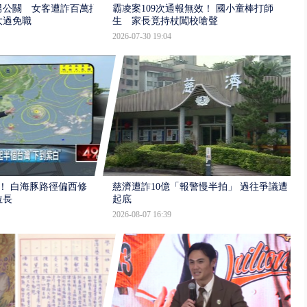
男公關 女客遭詐百萬提
霸凌案109次通報無效！ 國小童棒打師
大過免職
生 家長竟持杖闖校嗆聲
2026-07-30 19:04
！ 白海豚路徑偏西修
慈濟遭詐10億「報警慢半拍」 過往爭議遭
拉長
起底
2026-08-07 16:39