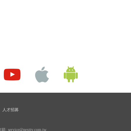
人才招募
 service@nexttv.com.tw