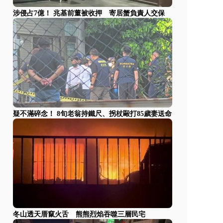
涉侵占7億！ 兆基前董被收押 寄居蟹負責人交保
疑不滿碎念！ 8旬老翁持鐵尺、拐杖毆打85歲妻送命
冬山透天厝竄火舌 熊熊烈焰吞噬三層民宅