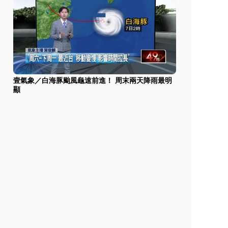
壹氣象／白海豚颱風龜速前進！ 周末兩天降雨最明
顯