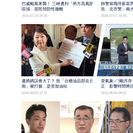
巴威颱風來襲！ 三峽遭列「坍方高風險」
帥警留職停薪當
區域 居民預防性撤離
告、北市警：兩
2026-07-10 20:36
2026-07-17 10:56
盧媽媽誤會大了？ 批「台糖油品部在台
壹氣象／3颱共存
南」被打臉…是管加油站
正 影響時間將
2026-08-03 22:51
2026-08-06 08:02