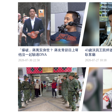
「爆破」蔣萬安身世？ 蔣友青節目上曝：
43歲演員王凱猝
他沒一起驗過DNA
臥客廳
2026-07-30 22:50
2026-07-27 10:18