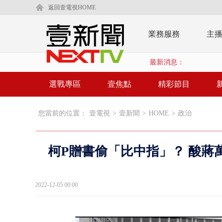
返回壹電視HOME
業務服務
主
最新消息：
選戰專區
壹焦點
精彩節目
您當前的位置：
壹電視
>
壹新聞
>
HOME
>
政治
柯P贈書偷「比中指」？ 酸蔣
2022-12-05 00:00