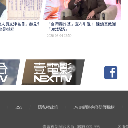
建人員支津名冊」赫見黃
「台灣轟炸基」宣布引退！ 陳鏞基致謝
曾是抓耙
「3位媽媽」
2026-08-04 22:59
RSS
隱私權政策
IWIN網路內容防護機構
壹電視新聞台客服: 0809-009-995
客服信箱: