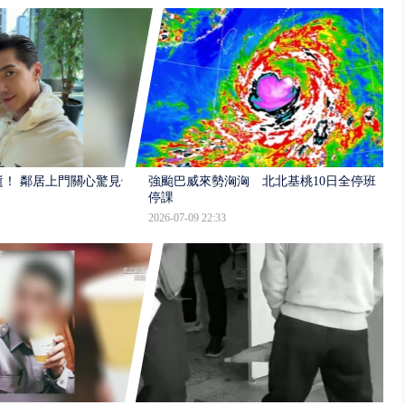
逝！ 鄰居上門關心驚見倒
強颱巴威來勢洶洶 北北基桃10日全停班
停課
2026-07-09 22:33