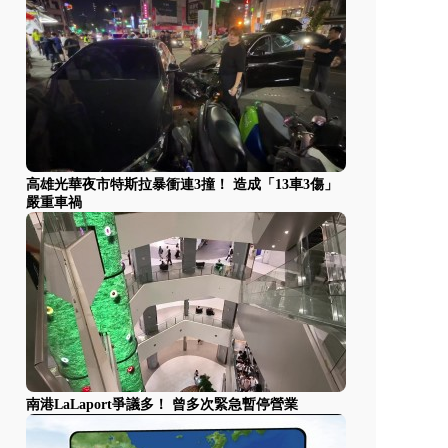
高雄光華夜市特斯拉暴衝連3撞！ 造成「13車3傷」
嚴重車禍
南港LaLaport爭議多！ 曾多次緊急暫停營業