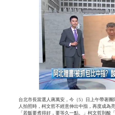
Loaded
:
Unmute
33.90%
台北市長當選人蔣萬安，今（5）日上午帶著團
人拍照時，柯文哲不經意伸出中指，再度成為
「若飯要煮得好，要等久一點。」柯文哲則酸