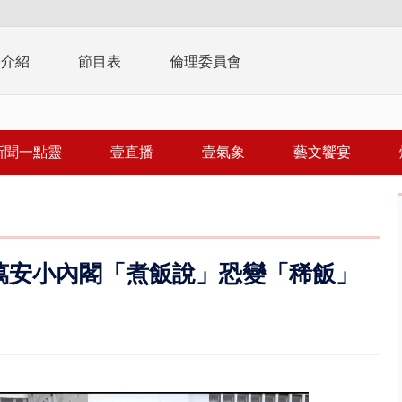
播介紹
節目表
倫理委員會
新聞一點靈
壹直播
壹氣象
藝文饗宴
萬安小內閣「煮飯說」恐變「稀飯」