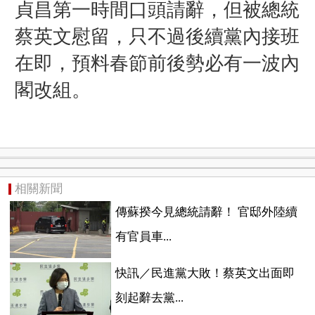
貞昌第一時間口頭請辭，但被總統
蔡英文慰留，只不過後續黨內接班
在即，預料春節前後勢必有一波內
閣改組。
相關新聞
傳蘇揆今見總統請辭！ 官邸外陸續
有官員車...
快訊／民進黨大敗！蔡英文出面即
刻起辭去黨...