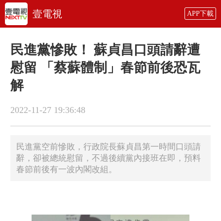
壹電視
APP下載
民進黨慘敗！ 蘇貞昌口頭請辭遭
慰留 「蔡蘇體制」春節前後恐瓦
解
2022-11-27 19:36:48
​民進黨空前慘敗，行政院長蘇貞昌第一時間口頭請
辭，卻被總統慰留，不過後續黨內接班在即，預料
春節前後有一波內閣改組。