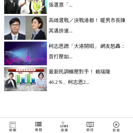
張選票「...
高雄選戰／決戰港都！ 暖男市長陳
其邁拚連...
柯志恩蹭「大港開唱」 網友怒轟：
昔打壓如...
最新民調輾壓對手！ 賴瑞隆
46.2％、柯志恩2...