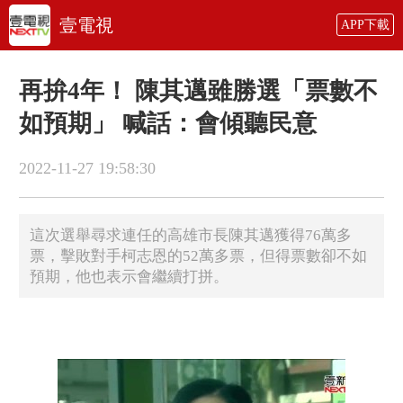
壹電視
APP下載
再拚4年！ 陳其邁雖勝選「票數不
如預期」 喊話：會傾聽民意
2022-11-27 19:58:30
這次選舉尋求連任的高雄市長陳其邁獲得76萬多
票，擊敗對手柯志恩的52萬多票，但得票數卻不如
預期，他也表示會繼續打拼。