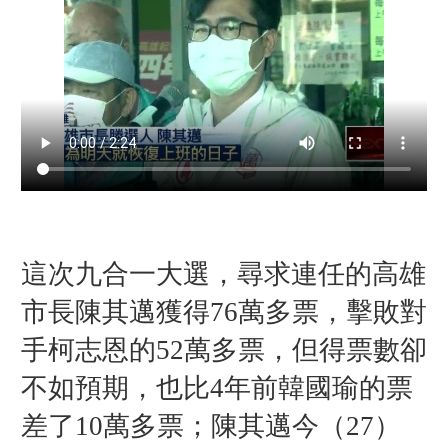
這次九合一大選，尋求連任的高雄
市長陳其邁獲得76萬多票，擊敗對
手柯志恩的52萬多票，但得票數卻
不如預期，也比4年前韓國瑜的票
差了10萬多票；陳其邁今（27）