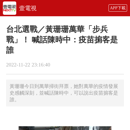
壹電視
APP下載
台北選戰／黃珊珊萬華「步兵
戰」！ 喊話陳時中：疫苗掮客是
誰
2022-11-22 23:16:40
黃珊珊今日到萬華掃街拜票，她對萬華的疫情發展
史感觸深刻，並喊話陳時中，可以說出疫苗掮客是
誰。