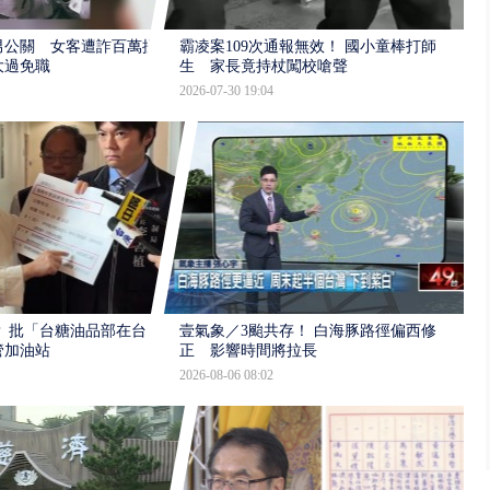
男公關 女客遭詐百萬提
霸凌案109次通報無效！ 國小童棒打師
大過免職
生 家長竟持杖闖校嗆聲
2026-07-30 19:04
 批「台糖油品部在台
壹氣象／3颱共存！ 白海豚路徑偏西修
管加油站
正 影響時間將拉長
2026-08-06 08:02