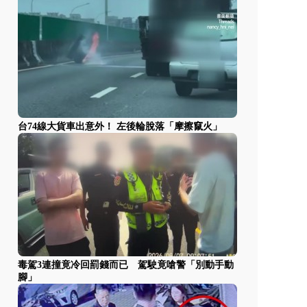
台74線大貨車出意外！ 左後輪脫落「摩擦竄火」
毒駕3連撞竟冷回罰錢而已 駕駛竟嗆警「別動手動
腳」