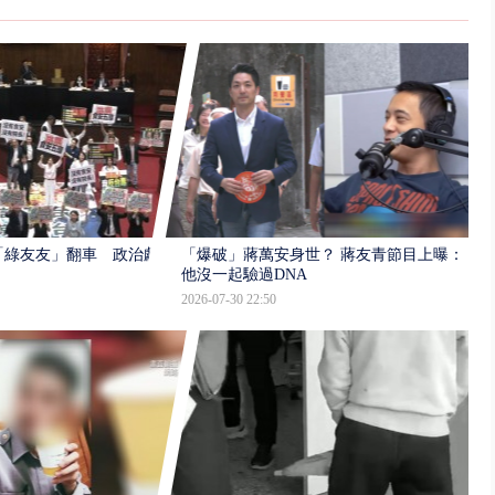
「綠友友」翻車 政治獻
「爆破」蔣萬安身世？ 蔣友青節目上曝：
他沒一起驗過DNA
2026-07-30 22:50