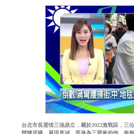
又毒駕！ 男
Loaded
:
Unmute
18.73%
台北市長選情三強鼎立，屬於2022激戰區，
彎腰屈膝，展現真誠，而身為三寶爸的他，每