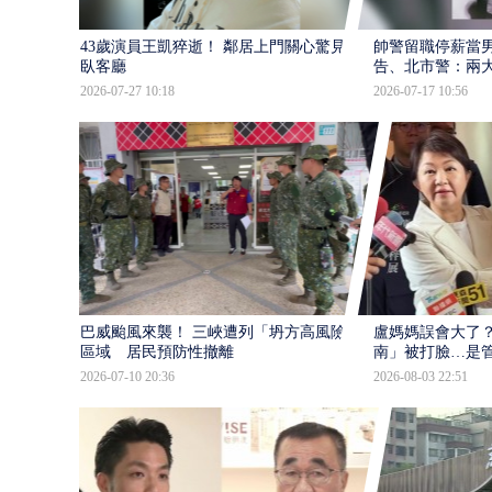
43歲演員王凱猝逝！ 鄰居上門關心驚見倒
帥警留職停薪當
臥客廳
告、北市警：兩
2026-07-27 10:18
2026-07-17 10:56
巴威颱風來襲！ 三峽遭列「坍方高風險」
盧媽媽誤會大了？
區域 居民預防性撤離
南」被打臉…是
2026-07-10 20:36
2026-08-03 22:51