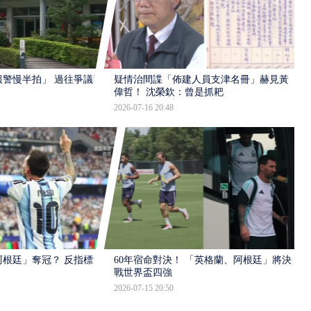
報警慢半拍」 過往爭議遭
疑情治間諜「佈建人員支津名冊」赫見黃
偉哲！ 沈榮欽：曾是抓耙
2026-07-16 20:48
根廷」奪冠？ 反指標大
60年宿命對決！ 「英格蘭、阿根廷」將決
戰世界盃四強
2026-07-15 20:50