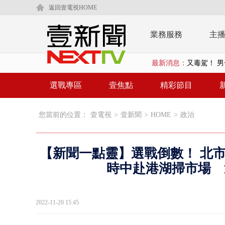
返回壹電視HOME
業務服務
主
最新消息：
漢光演習第4
蔣萬安為慈
選戰專區
壹焦點
精彩節目
柯文哲腳傷
您當前的位置：
壹電視
>
壹新聞
>
HOME
>
政治
金防部8小時
白海豚外圍環
【新聞一點靈】選戰倒數！ 北
鄭麗文驚語
時中赴港湖掃市場 
在野黨推「
2022-11-20 15:45
【新聞一點靈
蔣萬安提「