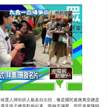
子撞車拒檢「油門一催」警察狂...
三位候選人掃街拚人氣各自出招，像是國民黨蔣萬安總是
每遇見孩子總喜歡抱起來，眼神充滿愛。而民進黨陳時