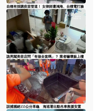
自稱有採購疫苗管道！ 女律師遭鴻海、台積電打臉
詭男闖美容店問「有做全套嗎」？ 業者嚇壞躲上樓
誤捕瀕絕155公分革龜 海巡署出動吊車救援安置