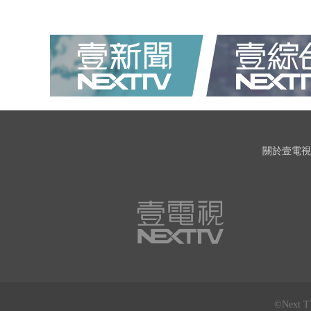
關於壹電視
©Next 