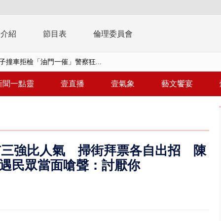
播介紹
節目表
倫理委員會
天 海軍近岸防禦演練 賴總統...
濟疫苗轟中央 謝金河：顛倒黑白...
新聞一點靈
壹直播
壹氣象
藝文饗宴
復原神速 拄拐杖後竟能蹦蹦跳跳
兩度實彈演練！ 中國藉颱風侵台...
流發威！ 陽明山遊客雨傘「被...
市三強比人氣 掃街拜票各自出招 陳
「台灣不是國家」轟綠街頭混混？...
遇民眾當面嗆聲：討厭你
未來帳戶」三讀 行政院：編預算...
】慈濟遭詐10.6億未提告 網友...
南有大安森林公園、北有榮星」周...