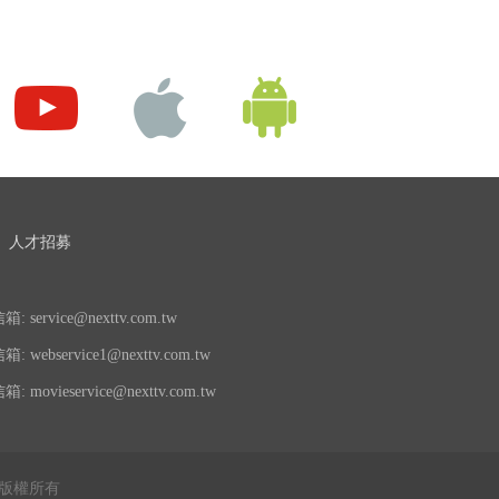
人才招募
 service@nexttv.com.tw
 webservice1@nexttv.com.tw
 movieservice@nexttv.com.tw
公司 版權所有