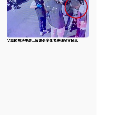
父親節無法團聚...殺媳命案死者表姊發文悼念