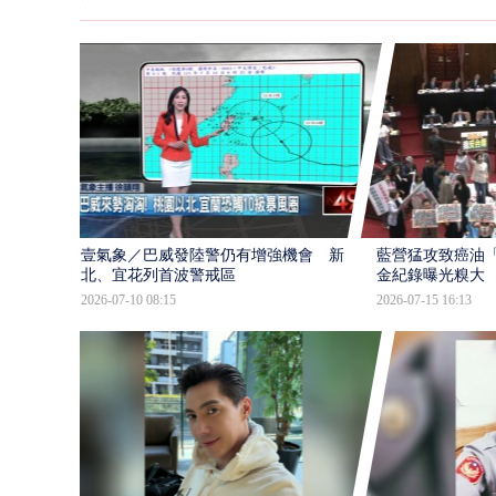
壹氣象／巴威發陸警仍有增強機會 新
藍營猛攻致癌油
北、宜花列首波警戒區
金紀錄曝光糗大
2026-07-10 08:15
2026-07-15 16:13