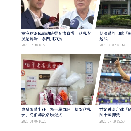
韋淳祐深偽賴總統聲音遭查辦 蔣萬安態
慈濟遭詐10億「
度急轉彎、李四川力挺
起底
2026-07-30 16:58
2026-08-07 16:39
東發號遭出征、灌一星負評 抹除蔣萬
世足神奇定律「阿
安、沈伯洋簽名盼熄火
師千萬押寶
2026-08-06 16:20
2026-07-19 19:53