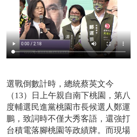
選戰倒數計時，總統蔡英文今
（13）日上午親自南下桃園，第八
度輔選民進黨桃園市長候選人鄭運
鵬，致詞時不僅大秀客語，還強打
台積電落腳桃園等政績牌。而現場