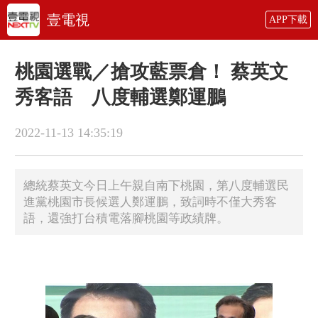
壹電視
APP下載
桃園選戰／搶攻藍票倉！ 蔡英文
秀客語 八度輔選鄭運鵬
2022-11-13 14:35:19
​總統蔡英文今日上午親自南下桃園，第八度輔選民
進黨桃園市長候選人鄭運鵬，致詞時不僅大秀客
語，還強打台積電落腳桃園等政績牌。