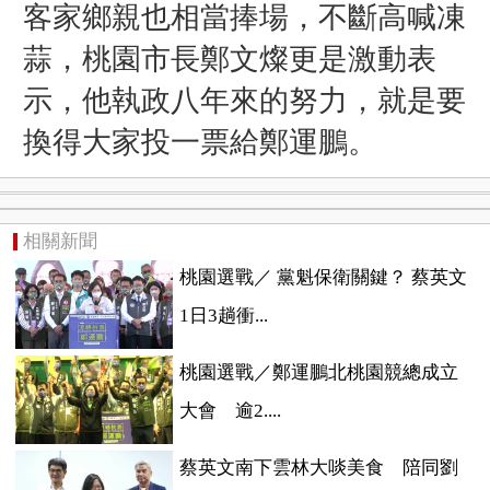
客家鄉親也相當捧場，不斷高喊凍
蒜，桃園市長鄭文燦更是激動表
示，他執政八年來的努力，就是要
換得大家投一票給鄭運鵬。
相關新聞
桃園選戰／ 黨魁保衛關鍵？ 蔡英文
1日3趟衝...
桃園選戰／鄭運鵬北桃園競總成立
大會 逾2....
蔡英文南下雲林大啖美食 陪同劉