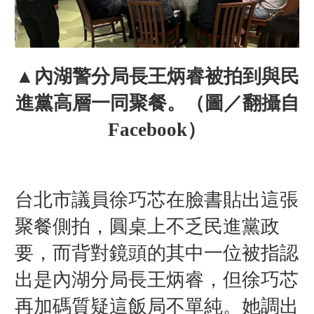
▲內湖警分局長王炳睿被拍到與民
進黨高層一同聚餐。（圖／翻攝自
Facebook）
台北市議員徐巧芯在臉書貼出這張
聚餐側拍，圓桌上不乏民進黨政
要，而背對鏡頭的其中一位被指認
出是內湖分局長王炳睿，但徐巧芯
再加碼質疑這飯局不單純。她
調出