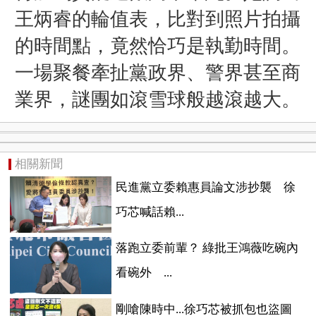
王炳睿的輪值表，
比對到照片拍攝
的時間點，
竟然恰巧是執勤時間。
一場聚餐
牽扯黨政界、警界
甚至商
業界，
謎團如滾雪球般
越滾越大。
相關新聞
民進黨立委賴惠員論文涉抄襲 徐
巧芯喊話賴...
落跑立委前輩？ 綠批王鴻薇吃碗內
看碗外 ...
剛嗆陳時中...徐巧芯被抓包也盜圖