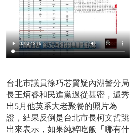
台北市議員徐巧芯質疑內湖警分局
長王炳睿和民進黨過從甚密，還秀
出5月他英系大老聚餐的照片為
證，結果反倒是台北市長柯文哲跳
出來表示，如果純粹吃飯「哪有什