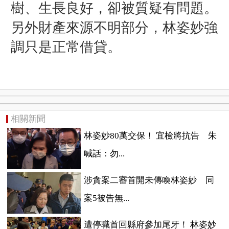
樹、生長良好，卻被質疑有問題。
另外財產來源不明部分，林姿妙強
調只是正常借貸。
相關新聞
林姿妙80萬交保！ 宜檢將抗告 朱
喊話：勿...
涉貪案二審首開未傳喚林姿妙 同
案5被告無...
遭停職首回縣府參加尾牙！ 林姿妙