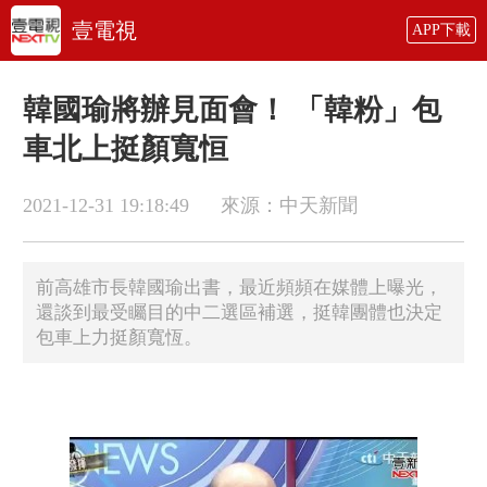
壹電視
APP下載
韓國瑜將辦見面會！ 「韓粉」包
車北上挺顏寬恒
2021-12-31 19:18:49
來源：中天新聞
前高雄市長韓國瑜出書，最近頻頻在媒體上曝光，
還談到最受矚目的中二選區補選，挺韓團體也決定
包車上力挺顏寬恆。