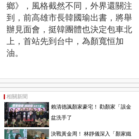
鄉》，風格截然不同，外界還關注
到，前高雄市長韓國瑜出書，將舉
辦見面會，挺韓團體也決定包車北
上，首站先到台中，為顏寬恒加
油。
相關新聞
賴清德諷顏家豪宅！ 勸顏家「該金
盆洗手了
決戰黃金周！ 林靜儀深入「顏家鐵