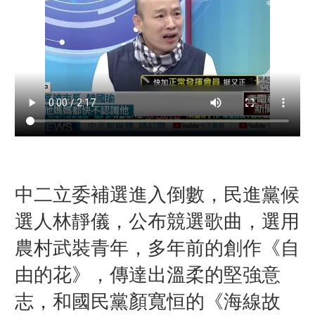
中二立委補選進入倒數，民進黨候
選人林靜儀，公布競選歌曲，選用
農村武裝青年，多年前的創作《自
由的花》，傳達出溫柔的堅強意
志，和國民黨顏寬恒的《海線故