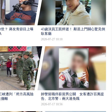
世？ 蔣友青節目上曝：
43歲演員王凱猝逝！ 鄰居上門關心驚見倒
A
臥客廳
2026-07-27 10:18
三峽遭列「坍方高風險」
帥警留職停薪當男公關 女客遭詐百萬提
性撤離
告、北市警：兩大過免職
2026-07-17 10:56