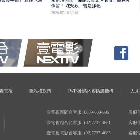
報警慢半拍」 過往爭議遭
疑情治間諜「佈建人員支津名冊」赫見黃
偉哲！ 沈榮欽：曾是抓耙
2026-07-16 20:48
壹電視
隱私權政策
IWIN網路內容防護機構
人才
壹電視新聞台客服: 0809-009-995
客服信箱:
壹電視綜合台客服: (02)7737-4681
客服信箱:
壹電視電影台客服: (02)7737-4683
客服信箱: