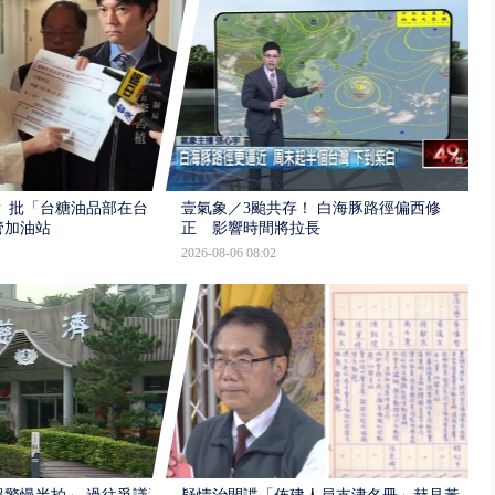
 批「台糖油品部在台
壹氣象／3颱共存！ 白海豚路徑偏西修
管加油站
正 影響時間將拉長
2026-08-06 08:02