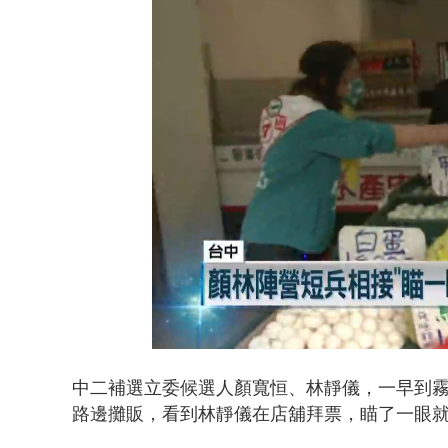
沖繩機場航班
Loaded
:
Unmute
50.22%
中二補選立委候選人顏寬恒、林靜儀，一早到
路邊攤販，看到林靜儀在店舖拜票，瞄了一眼