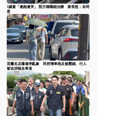
3歲童「邊跑邊哭」 院方稱職能治療 家長怒：未同
意
宜蘭名店爆違停亂象 民控增車格反被壓縮、行人
被迫涉險走車道