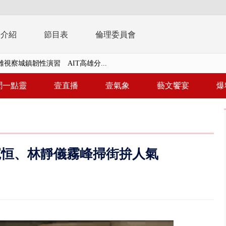
播介紹
節目表
倫理委員會
視察城鎮韌性演習 AIT高雄分...
風雨肆虐菲律賓 土石流災情釀6
聞一點靈
壹直播
壹氣象
藝文饗宴
爆
 惡劣海象船停航 綠島、蘭嶼...
告發詐欺 購屋綁定違法農地持分
大逆轉！ 證實慈濟買BNT遭詐10...
寬恒、林靜儀霧峰掃街拚人氣
t天花板崩落「鷹架倒塌」砸傷嬤 客...
10億！ 豪宅藏「9千萬鈔票磚、...
 「一鴨三吃」、「客家攪福」...
 雨彈將炸台中以北 不排除明...