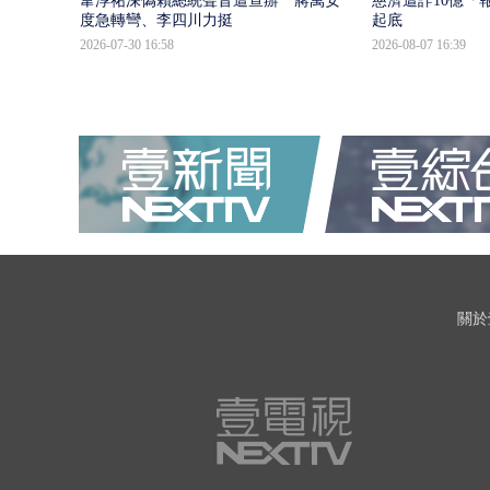
韋淳祐深偽賴總統聲音遭查辦 蔣萬安態
慈濟遭詐10億「
度急轉彎、李四川力挺
起底
2026-07-30 16:58
2026-08-07 16:39
關於