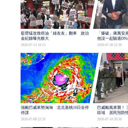
藍營猛攻致癌油「綠友友」翻車 政治獻
「爆破」蔣萬安身
金紀錄曝光糗大
他沒一起驗過DN
2026-07-15 16:13
2026-07-30 22:50
強颱巴威來勢洶洶 北北基桃10日全停班
巴威颱風來襲！ 
停課
區域 居民預防
2026-07-09 22:33
2026-07-10 20:36