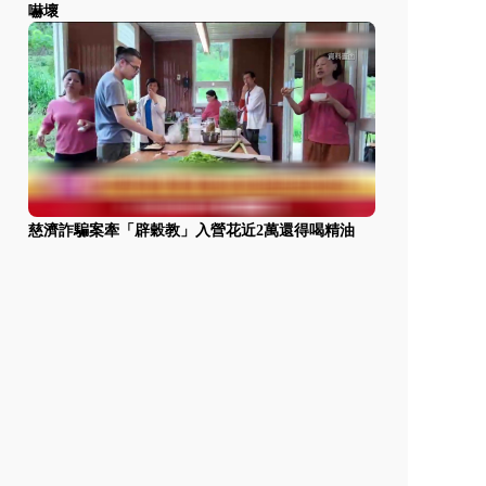
嚇壞
慈濟詐騙案牽「辟穀教」入營花近2萬還得喝精油