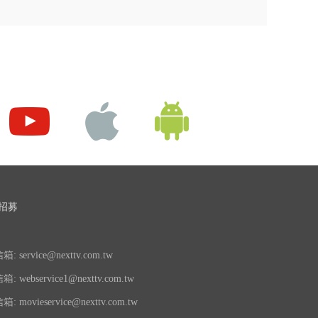
招募
 service@nexttv.com.tw
 webservice1@nexttv.com.tw
 movieservice@nexttv.com.tw