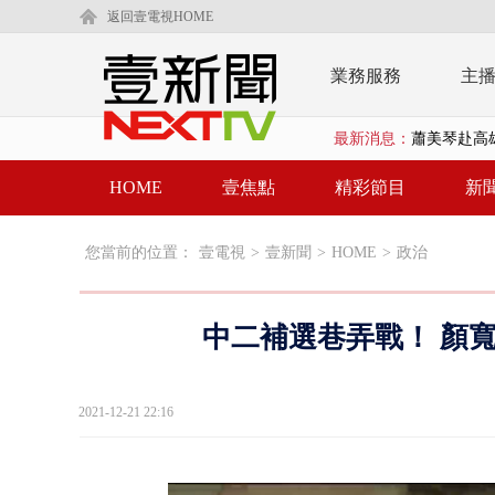
返回壹電視HOME
業務服務
主
最新消息：
蕭美琴赴高雄
「鯨魚」挾
HOME
壹焦點
精彩節目
新
颱風要來了！
您當前的位置：
壹電視
>
壹新聞
>
HOME
>
政治
廣川建設遭
「疫苗採購」
中二補選巷弄戰！ 顏
LaLapor
名律狠詐慈濟
2021-12-21 22:16
父親節限定！
白海豚海警！