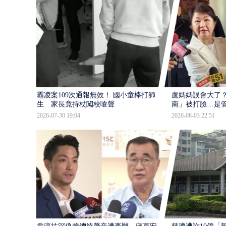
霸凌案109次通報無效！ 國小童棒打師
盧媽媽誤會大了？
生 家長竟持杖闖校嗆聲
南」被打臉…是
2026-07-30 19:04
2026-08-03 22:51