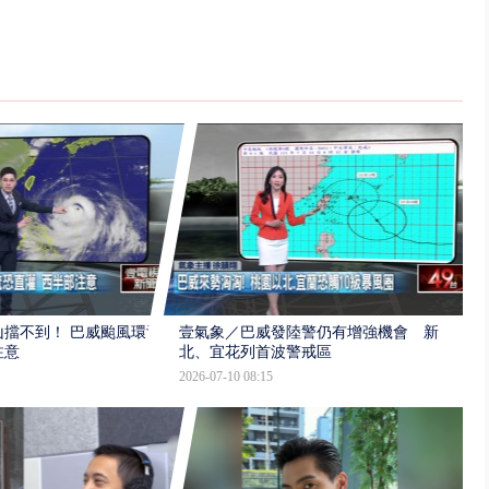
擋不到！ 巴威颱風環流
壹氣象／巴威發陸警仍有增強機會 新
注意
北、宜花列首波警戒區
2026-07-10 08:15