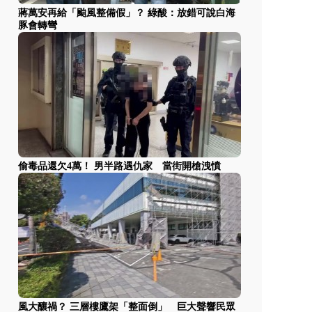
蔣萬安再給「颱風整備假」？ 綠酸：放錯可說白海
豚會轉彎
偷毒品還欠4萬！ 男半路遇仇家 當街開槍洩憤
風大釀禍？ 三層樓鷹架「整面倒」 巨大聲響民眾