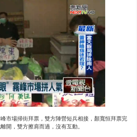
取消！ 滯留旅客「拚手速」搶...
霧峰市場掃街拜票，雙方陣營短兵相接，顏寬恒拜票完
就離開，雙方擦肩而過，沒有互動。