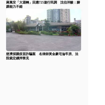
蔣萬安「大迴轉」回應725遊行民調 沈伯洋酸：腳
踝能力不錯
慈濟採購疫苗詐騙案 名律師黃金豪宅淪牢房、法
院裁定續押禁見