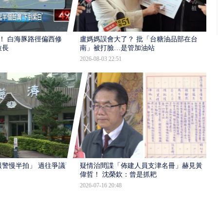
！ 白海豚路徑偏西修
盧媽媽誤會大了？ 批「台糖油品部在台
拉長
南」被打臉…是管加油站
2026-08-03 22:51
報警慢半拍」 過往爭議遭
疑情治間諜「佈建人員支津名冊」赫見黃
偉哲！ 沈榮欽：曾是抓耙
2026-07-16 20:48