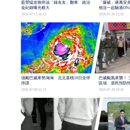
藍營猛攻致癌油「綠友友」翻車 政治獻
「爆破」蔣萬安身
金紀錄曝光糗大
他沒一起驗過DN
2026-07-15 16:13
2026-07-30 22:50
強颱巴威來勢洶洶 北北基桃10日全停班
巴威颱風來襲！ 
停課
區域 居民預防
2026-07-09 22:33
2026-07-10 20:36