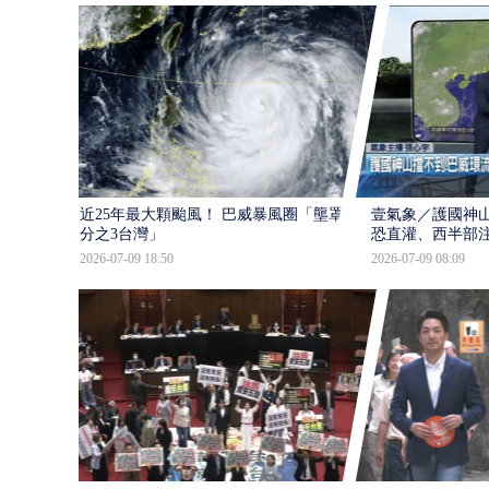
近25年最大顆颱風！ 巴威暴風圈「壟罩4
壹氣象／護國神山
分之3台灣」
恐直灌、西半部
2026-07-09 18:50
2026-07-09 08:09