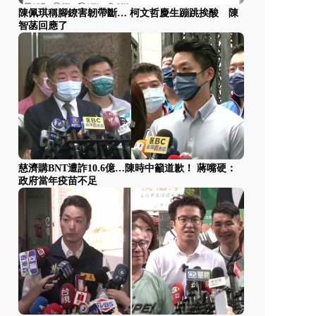
陳佩琪稱腳鐐害韌帶斷… 柯文哲慶生蹦跳挨酸 陳
智菡回應了
慈濟購BNT遭詐10.6億…陳時中籲道歉！ 蔣嘴硬：
政府當年疫苗不足