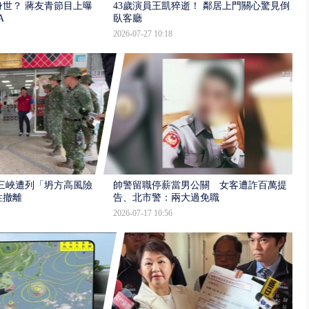
世？ 蔣友青節目上曝：
43歲演員王凱猝逝！ 鄰居上門關心驚見倒
A
臥客廳
2026-07-27 10:18
三峽遭列「坍方高風險」
帥警留職停薪當男公關 女客遭詐百萬提
性撤離
告、北市警：兩大過免職
2026-07-17 10:56