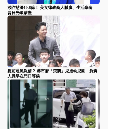
涉詐慈濟10.8億！ 美女律政商人脈廣、生活豪奢
昔日光環蒙塵
提前通風報信？ 蔣市府「突襲」兒虐幼兒園 負責
人竟早在門口等候