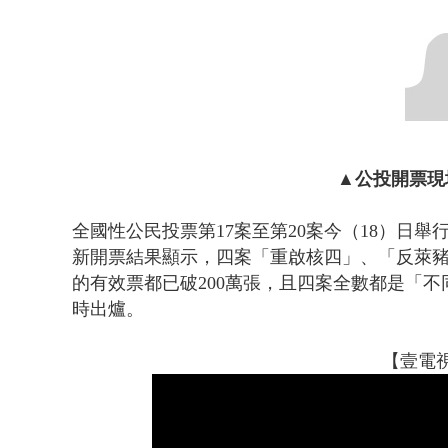
慈濟採購疫
▲公投開票現
全國性公民投票第17案至第20案今（18）日
新開票結果顯示，四案「重啟核四」、「反萊
的有效票都已破200萬張，且四案全數都是「
時出爐。
【壹電