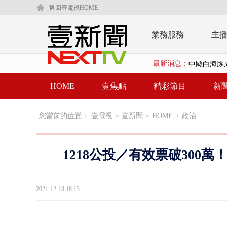
返回壹電視HOME
業務服務
主
最新消息：
中颱白海豚
慈濟疫苗案
HOME
壹焦點
精彩節目
新
壹氣象／白海
您當前的位置：
壹電視
>
壹新聞
>
HOME
>
政治
早餐店放迷你
賴清德「0看
1218公投／有效票破300
EZ WAY
救生員大武崙
2021-12-18 18:13
慈濟購BNT遭
蔣萬安「大迴