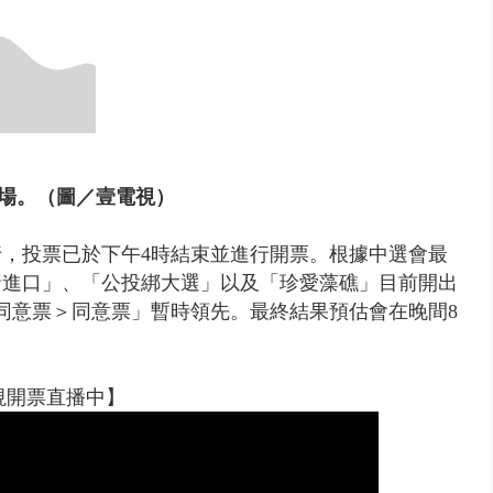
苗詐騙案 名律師黃金豪宅淪牢房...
場。（圖／壹電視）
舉行，投票已於下午4時結束並進行開票。根據中選會最
豬進口」、「公投綁大選」以及「珍愛藻礁」目前開出
不同意票＞同意票」暫時領先。最終結果預估會在晚間8
視開票直播中】