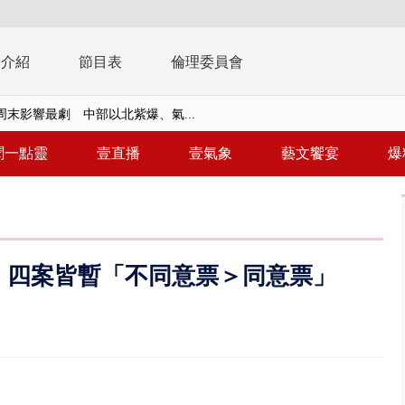
播介紹
節目表
倫理委員會
周末影響最劇 中部以北紫爆、氣...
真相大白 陳時中終獲公道：當時...
聞一點靈
壹直播
壹氣象
藝文饗宴
爆
豚進逼！ 外圍雲系影響 北部...
拒馬「只有始源可以停」 他真...
稿」嗆爆盧秀燕 2028總統戰提...
萬！ 四案皆暫「不同意票＞同意票」
個資爭議 連戰媳婦轟財政部不負責任
戲水失蹤！ 搜救艇翻覆4警消落...
詐10.6億…陳時中籲道歉！ 蔣嘴...
轉」回應725遊行民調 沈伯洋...