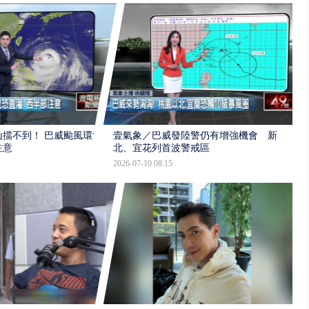
擋不到！ 巴威颱風環流
壹氣象／巴威發陸警仍有增強機會 新
注意
北、宜花列首波警戒區
2026-07-10 08:15