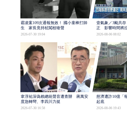
霸凌案109次通報無效！ 國小童棒打師
壹氣象／3颱共存
生 家長竟持杖闖校嗆聲
正 影響時間將
2026-07-30 19:04
2026-08-06 08:02
韋淳祐深偽賴總統聲音遭查辦 蔣萬安態
慈濟遭詐10億「
度急轉彎、李四川力挺
起底
2026-07-30 16:58
2026-08-06 19:43