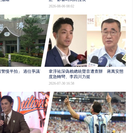
2026-08-06 08:02
報警慢半拍」 過往爭議遭
韋淳祐深偽賴總統聲音遭查辦 蔣萬安態
度急轉彎、李四川力挺
2026-07-30 16:58