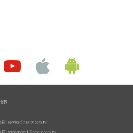
招募
 service@nexttv.com.tw
 webservice1@nexttv.com.tw