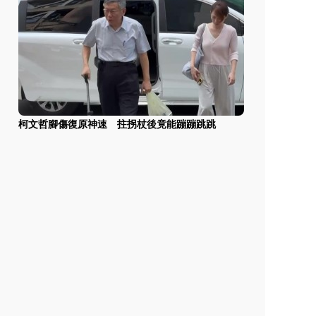
柯文哲腳傷復原神速 拄拐杖後竟能蹦蹦跳跳