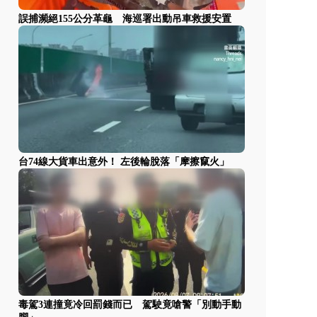
誤捕瀕絕155公分革龜 海巡署出動吊車救援安置
台74線大貨車出意外！ 左後輪脫落「摩擦竄火」
毒駕3連撞竟冷回罰錢而已 駕駛竟嗆警「別動手動