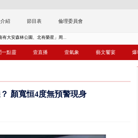
播介紹
節目表
倫理委員會
子撞車拒檢「油門一催」警察狂...
天 海軍近岸防禦演練 賴總統...
聞一點靈
壹直播
壹氣象
藝文饗宴
爆
濟疫苗轟中央 謝金河：顛倒黑白...
復原神速 拄拐杖後竟能蹦蹦跳跳
兩度實彈演練！ 中國藉颱風侵台...
？ 顏寬恒4度無預警現身
流發威！ 陽明山遊客雨傘「被...
「台灣不是國家」轟綠街頭混混？...
未來帳戶」三讀 行政院：編預算...
】慈濟遭詐10.6億未提告 網友...