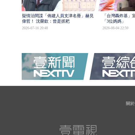
疑情治間諜「佈建人員支津名冊」赫見黃
「台灣轟炸基」宣
偉哲！ 沈榮欽：曾是抓耙
「3位媽媽」
2026-07-16 20:48
2026-08-04 22:59
關於