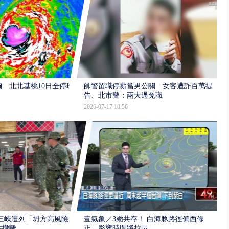
 北北基桃10日全停班
帥警留職停薪當男公關 女客遭詐百萬提
告、北市警：兩大過免職
2026-07-17 10:56
三峽遭列「坍方高風險」
壹氣象／3颱共存！ 白海豚路徑偏西修
性撤離
正 影響時間將拉長