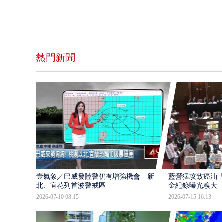
熱門新聞
壹氣象／巴威發陸警仍有增強機會 新
藍營猛攻致癌油
北、宜花列首波警戒區
金紀錄曝光糗大
2026-07-10 08:15
2026-07-15 16:13