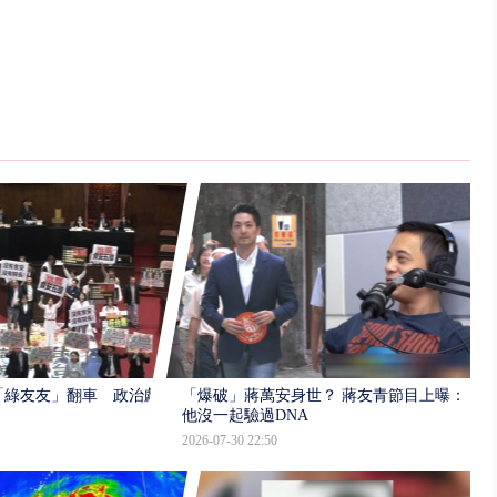
「綠友友」翻車 政治獻
「爆破」蔣萬安身世？ 蔣友青節目上曝：
他沒一起驗過DNA
2026-07-30 22:50