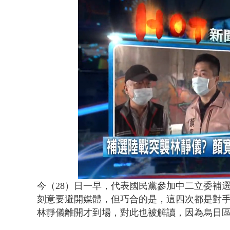
蔣萬安提「
Loaded
:
Unmute
33.15%
今（28）日一早，代表國民黨參加中二立委補
刻意要避開媒體，但巧合的是，這四次都是對
林靜儀離開才到場，對此也被解讀，因為烏日