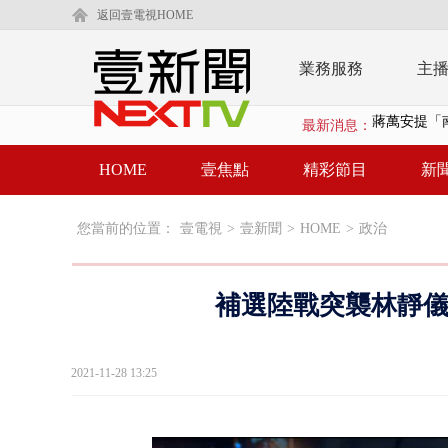
返回壹電視HOME
業務服務
主
最新消息：
又毒駕！ 男
漢光演習第4
HOME
壹焦點
精彩節目
新
蔣萬安為慈
您當前的位置：
壹電視
>
壹新聞
>
HOME
>
政治
柯文哲腳傷
金防部8小時
補選陸戰突襲林靜儀
白海豚外圍環
鄭麗文驚語
2021-11-28 13:25
在野黨推「
【新聞一點靈