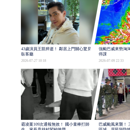
43歲演員王凱猝逝！ 鄰居上門關心驚見倒
強颱巴威來勢洶洶
臥客廳
停課
2026-07-27 10:18
2026-07-09 22:33
霸凌案109次通報無效！ 國小童棒打師
巴威颱風來襲！ 
生 家長竟持杖闖校嗆聲
區域 居民預防