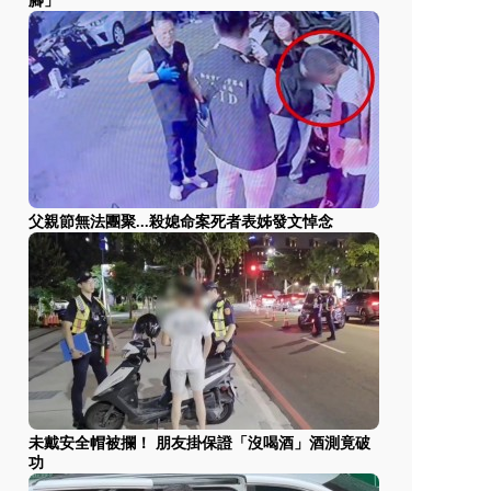
腳」
父親節無法團聚...殺媳命案死者表姊發文悼念
未戴安全帽被攔！ 朋友掛保證「沒喝酒」酒測竟破
功