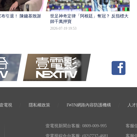
布引退！ 陳鏞基致謝
世足神奇定律「阿根廷」奪冠？ 反指標大
師千萬押寶
2026-07-19 19:53
壹電視
隱私權政策
IWIN網路內容防護機構
人才
壹電視新聞台客服: 0809-009-995
客服信箱:
壹電視綜合台客服: (02)7737-4681
客服信箱: