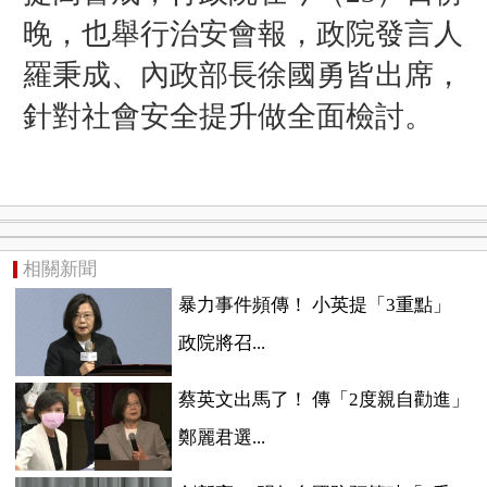
晚，也舉行治安會報，政院發言人
羅秉成、內政部長徐國勇皆出席，
針對社會安全提升做全面檢討。
相關新聞
暴力事件頻傳！ 小英提「3重點」
政院將召...
蔡英文出馬了！ 傳「2度親自勸進」
鄭麗君選...