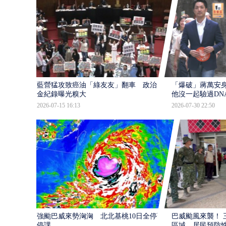
藍營猛攻致癌油「綠友友」翻車 政治獻
「爆破」蔣萬安身
金紀錄曝光糗大
他沒一起驗過DN
2026-07-15 16:13
2026-07-30 22:50
強颱巴威來勢洶洶 北北基桃10日全停班
巴威颱風來襲！ 
停課
區域 居民預防