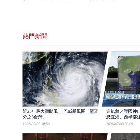
熱門新聞
近25年最大顆颱風！ 巴威暴風圈「壟罩4
壹氣象／護國神山
分之3台灣」
恐直灌、西半部
2026-07-09 18:50
2026-07-09 08:09