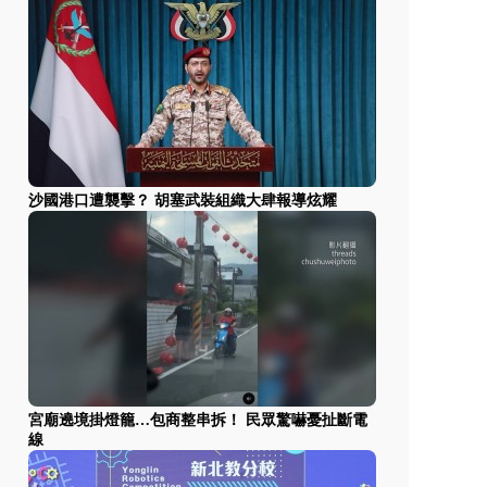
沙國港口遭襲擊？ 胡塞武裝組織大肆報導炫耀
宮廟遶境掛燈籠…包商整串拆！ 民眾驚嚇憂扯斷電
線