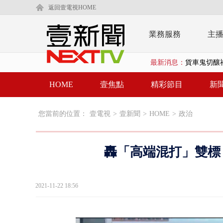
返回壹電視HOME
業務服務
主
最新消息：
貨車鬼切釀
白海豚逼近.
HOME
壹焦點
精彩節目
新
利慾薰心！ 
您當前的位置：
壹電視
>
壹新聞
>
HOME
>
政治
早餐店放迷你
賴清德「0看
轟「高端混打」雙標
EZ WAY
救生員大武崙
2021-11-22 18:56
狠詐慈濟「1
漢光42號