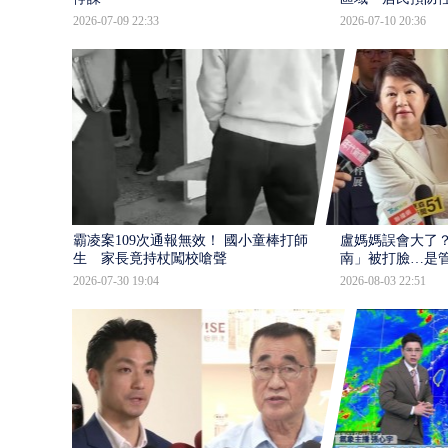
2026-07-09 22:33
2026-07-10 20:36
霸凌案109次通報無效！ 國小童棒打師
盧媽媽誤會大了？
生 家長竟持杖闖校嗆聲
南」被打臉…是
2026-07-30 19:04
2026-08-03 22:51