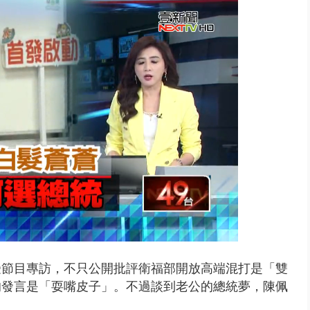
0萬筆個資！ 網軍洩密中共遭起訴...
受節目專訪，不只公開批評衛福部開放高端混打是「雙
的發言是「耍嘴皮子」。不過談到老公的總統夢，陳佩