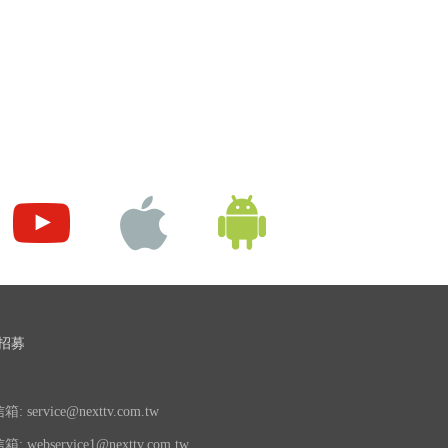
招募
 service@nexttv.com.tw
 webservice1@nexttv.com.tw