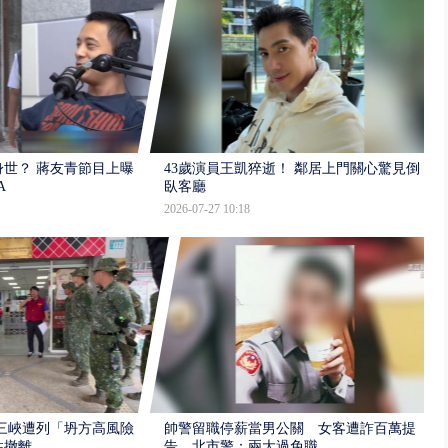
世？ 蔣友青節目上曝：
43歲演員王凱猝逝！ 鄰居上門關心驚見倒
A
臥客廳
2026-07-27 10:18
三峽遭列「坍方高風險」
帥警留職停薪當男公關 女客遭詐百萬提
性撤離
告、北市警：兩大過免職