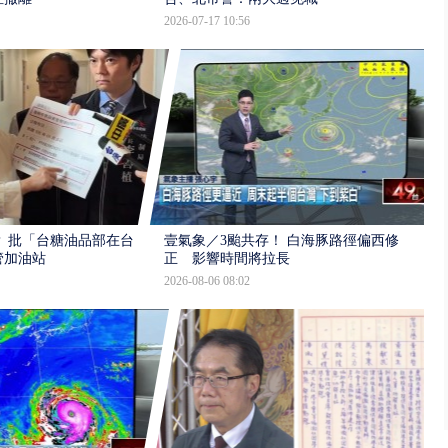
2026-07-17 10:56
 批「台糖油品部在台
壹氣象／3颱共存！ 白海豚路徑偏西修
管加油站
正 影響時間將拉長
2026-08-06 08:02