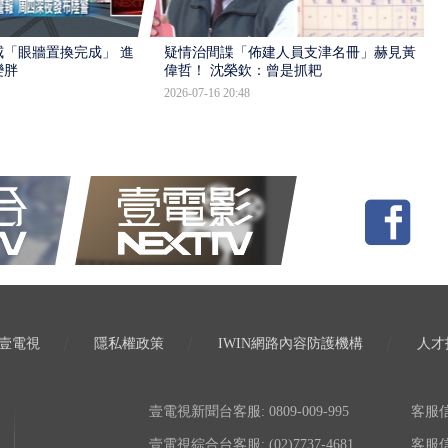
「眼牆置換完成」 進入
疑情治間諜「佈建人員支津名冊」赫見黃
變胖
偉哲！ 沈榮欽：曾是抓耙
2026-07-16 20:48
壹電視
隱私權政策
IWIN網路內容防護機構
人才
壹電視新聞台客服: 0809-009-995
客服信箱:
壹電視綜合台客服: (02)7737-4681
客服信箱: