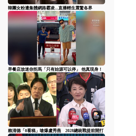
韓團女粉遭集體網路霸凌...直播輕生震驚各界
早餐店放迷你拒馬「只有始源可以停」 他真現身！
賴清德「0看稿」嗆爆盧秀燕 2028總統戰提前開打