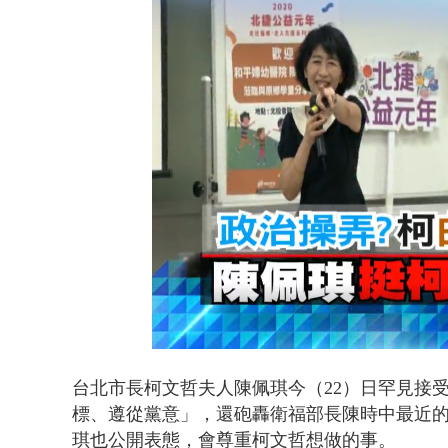
暗網買500
Loaded
:
Unmute
28.89%
台北市長柯文哲夫人陳佩琪今（22）日罕見接
標、遵從黨意」，還砲轟衛福部長陳時中最近
琪也公開表態，會尊重柯文哲想做的事。