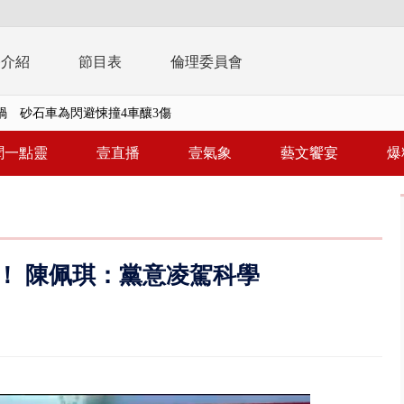
播介紹
節目表
倫理委員會
禍 砂石車為閃避悚撞4車釀3傷
..北市「颱風整備假」？ 蔣萬安...
聞一點靈
壹直播
壹氣象
藝文饗宴
爆
美女律師涉龐大洗錢鏈 通緝港...
拒馬「只有始源可以停」 他真...
稿」嗆爆盧秀燕 2028總統戰提...
！ 陳佩琪：黨意凌駕科學
個資爭議 連戰媳婦轟財政部不負責任
戲水失蹤！ 搜救艇翻覆4警消落...
0.8億」 名律師聯手掮客騙買「B...
演習第二日 防護關鍵基礎設施