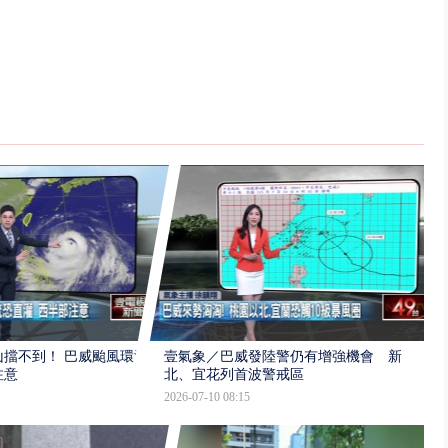
擋不到！ 巴威颱風環流
壹氣象／巴威發陸警仍有增強機會 新
注意
北、宜花列首波警戒區
2026-07-10 08:15