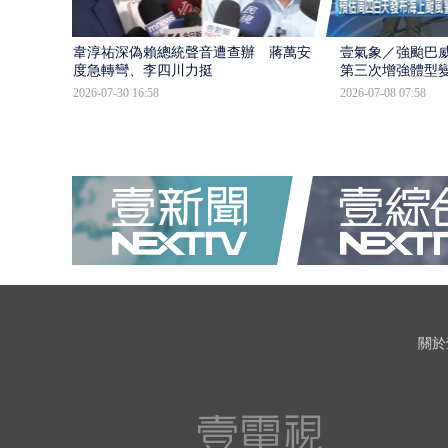
韋淳祐深偽賴總統聲音遭查辦 蔣萬安態
壹氣象／強颱巴威
度急轉彎、李四川力挺
第三次增強體型
2026-07-30 16:58
2026-07-08 07:58
關於