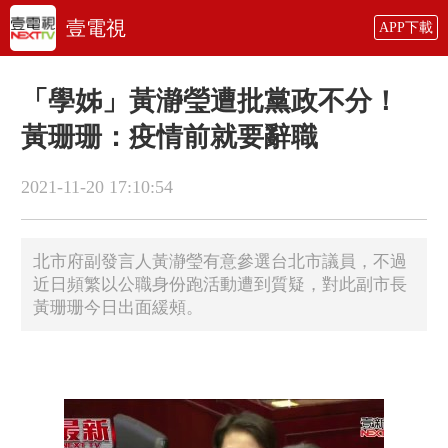
壹電視
APP下載
「學姊」黃瀞瑩遭批黨政不分！
黃珊珊：疫情前就要辭職
2021-11-20 17:10:54
北市府副發言人黃瀞瑩有意參選台北市議員，不過
近日頻繁以公職身份跑活動遭到質疑，對此副市長
黃珊珊今日出面緩頰。