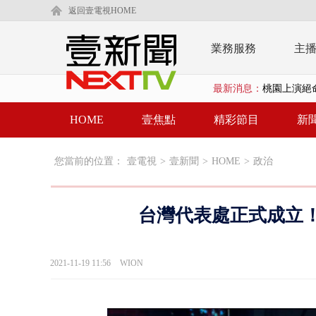
返回壹電視HOME
業務服務
主
桃園上演絕命
最新消息：
演哪齣？ 情
HOME
壹焦點
精彩節目
新
缺錢偷竊失風
漢光42號演
您當前的位置：
壹電視
>
壹新聞
>
HOME
>
政治
壹氣象／3颱
台灣代表處正式成立！
沈伯洋、蔣萬
北市科長帳戶
2021-11-19 11:56
WION
台糖副總抱油
中聯毒油案中