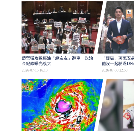
藍營猛攻致癌油「綠友友」翻車 政治獻
「爆破」蔣萬安身
金紀錄曝光糗大
他沒一起驗過DN
2026-07-15 16:13
2026-07-30 22:50