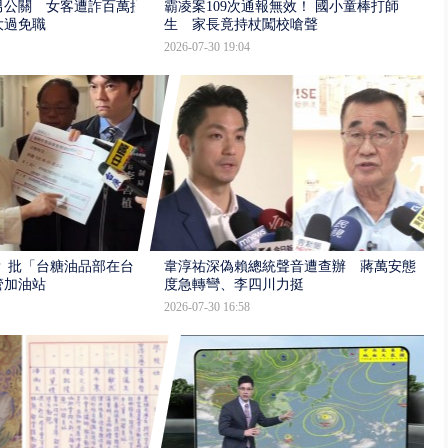
男公關 女客遭詐百萬提
霸凌案109次通報無效！ 國小童棒打師
大過免職
生 家長竟持杖闖校嗆聲
2026-07-30 19:04
 批「台糖油品部在台
韋淳祐深偽賴總統聲音遭查辦 蔣萬安態
管加油站
度急轉彎、李四川力挺
2026-07-30 16:58