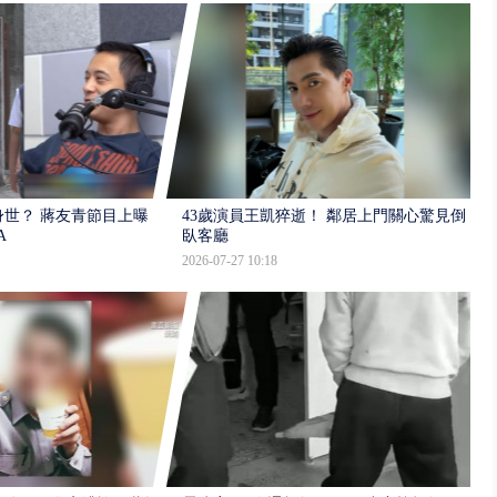
世？ 蔣友青節目上曝：
43歲演員王凱猝逝！ 鄰居上門關心驚見倒
A
臥客廳
2026-07-27 10:18