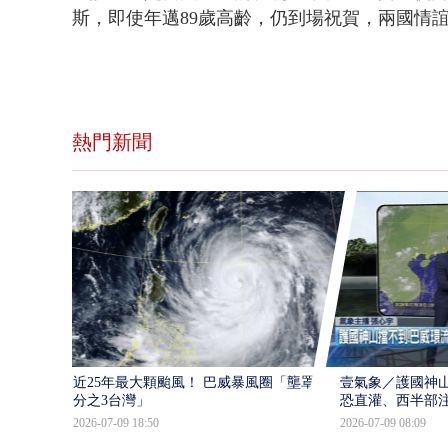
斯，即使年邁89歲高齡，仍到場祝賀，兩國情
熱門新聞
近25年最大顆颱風！ 巴威暴風圈「壟罩4
壹氣象／護國神山
分之3台灣」
恐直灌、西半部
2026-07-09 18:50
2026-07-09 08:09