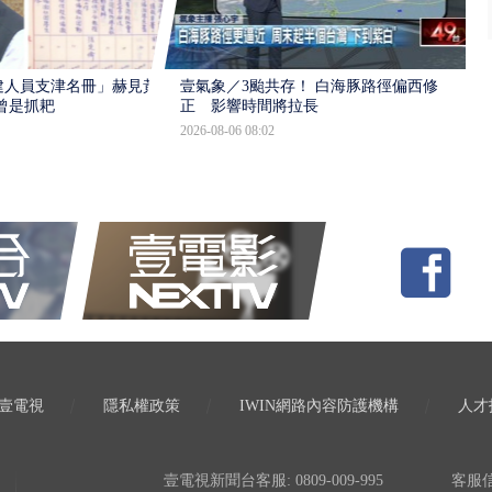
建人員支津名冊」赫見黃
壹氣象／3颱共存！ 白海豚路徑偏西修
曾是抓耙
正 影響時間將拉長
2026-08-06 08:02
壹電視
隱私權政策
IWIN網路內容防護機構
人才
壹電視新聞台客服: 0809-009-995
客服信箱: