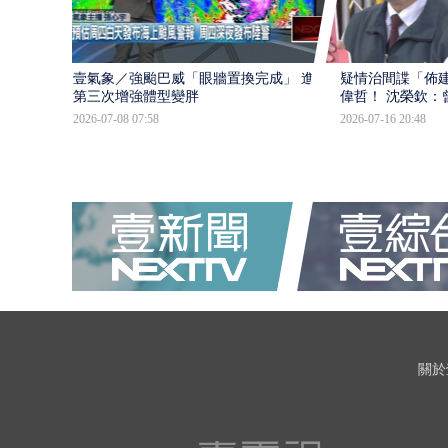
壹氣象／強颱巴威「眼牆置換完成」 進入
疑情治間諜「佈
第三次增強體型變胖
偉哲！ 沈榮欽：
2026-07-08 07:58
2026-07-16 20:48
關於