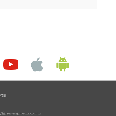
招募
 service@nexttv.com.tw