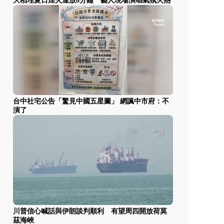
大稻埕夏日煙火連放8分鐘 藝人現場演唱氣氛火熱
台中社宅公告「驚見中國五星圖」 網諷中市府：不
演了
川普信心喊話與伊朗談判順利 有望周四開放荷莫
茲海峽