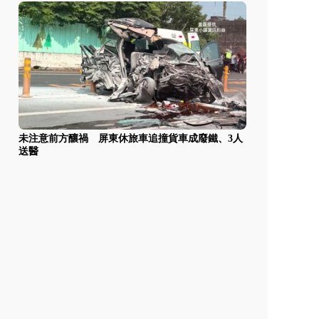
未注意前方釀禍 屏東休旅車追撞貨車成廢鐵、3人
送醫