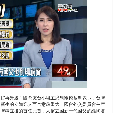
晨滑行自撞護欄 男癱坐死「車...
友好再升級！國會友台小組主席馬爾德基斯表示，台灣
獲新生的立陶宛人而言意義重大，國會外交委員會主席
蘇聯獨立後的首任元首，人稱立國新一代國父的維陶塔