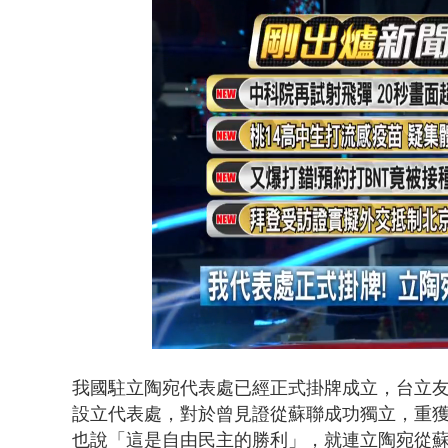
詭！ 轎車凌
Loaded
:
Unmute
33.49%
我國駐立陶宛代表處已經正式掛牌成立，台立
設立代表處，對於曾見證從蘇聯成功獨立，重
也說「這是自由民主的勝利」，就連立陶宛從