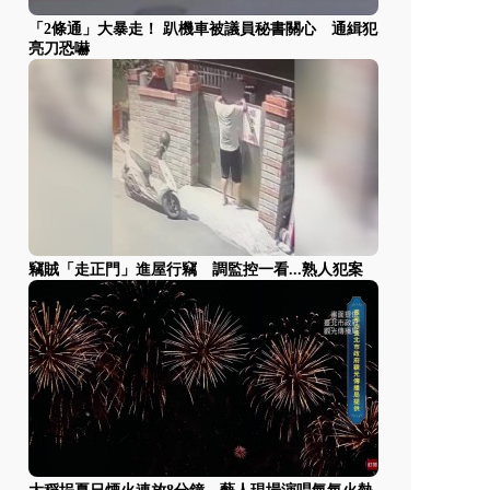
「2條通」大暴走！ 趴機車被議員秘書關心 通緝犯
亮刀恐嚇
竊賊「走正門」進屋行竊 調監控一看...熟人犯案