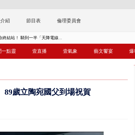
播介紹
節目表
倫理委員會
終結站！ 騎到一半「天降電線...
侶吵架「女開門跳車」 違法道交...
聞一點靈
壹直播
壹氣象
藝文饗宴
爆
… 離職員工虐殺屏東鎢金董座...
習今登場 10天9夜無劇本、全旅...
共存！ 白海豚路徑偏西修正 影...
 89歲立陶宛國父到場祝賀
安簽名「都塗銷」 饒河夜市百...
多出64萬遭疑涉貪 檢察官揭善...
進立院 姜至剛認裁示放行20%...
檢第4波搜索 3公司董座各「加...