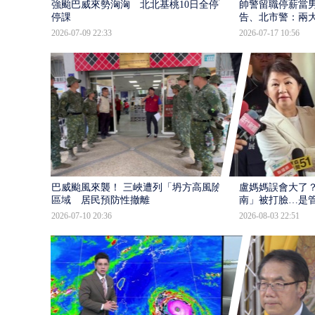
強颱巴威來勢洶洶 北北基桃10日全停班
帥警留職停薪當
停課
告、北市警：兩
2026-07-09 22:33
2026-07-17 10:56
巴威颱風來襲！ 三峽遭列「坍方高風險」
盧媽媽誤會大了？
區域 居民預防性撤離
南」被打臉…是
2026-07-10 20:36
2026-08-03 22:51