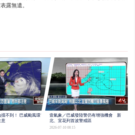
誼表露無遺。
擋不到！ 巴威颱風環流
壹氣象／巴威發陸警仍有增強機會 新
注意
北、宜花列首波警戒區
2026-07-10 08:15