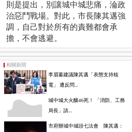
則是提出，別讓城中城悲痛，淪政
治惡鬥戰場
。
對此，市長陳其邁強
調，自己對於所有的責難都會承
擔，不會逃避。
相關新聞
李眉蓁建議陳其邁「表態支持核
電」 遭反問...
城中城大火釀46死！ 「消防、工務
局長」請...
市府辦城中城頭七法會 陳其邁：