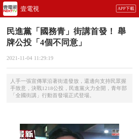
壹電視
APP下載
民進黨「國務青」街講首發！ 舉
牌公投「4個不同意」
2021-11-04 11:29:19
人手一張宣傳單沿著街道發放，還邊向支持民眾握
手致意，決戰1218公投，民進黨火力全開，青年部
「全國街講」行動首發場正式登場。