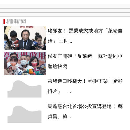
相關新聞
豬隊友！ 羅秉成懲戒地方「萊豬自
治」 王世...
侯友宜開砲「反萊豬」 蘇巧慧同框
尷尬快閃
萊豬進口吵翻天！ 藍拒下架「豬顫
抖片」 ...
民進黨台北首場公投宣講登場！ 蘇
貞昌、賴...