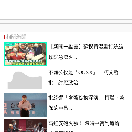
相關新聞
【新聞一點靈】蘇揆買漫畫打統編
政院急滅火...
不願公投是「OOXX」！ 柯文哲
批：討厭政治...
批綠營「拿藻礁換深澳」 柯曝：為
保蘇貞昌...
高虹安砲火強！ 陳時中質詢遭嗆