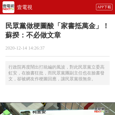
壹電視
APP下載
民眾黨做梗圖酸「家書抵萬金」！
蘇揆：不必做文章
2020-12-14 14:26:37
行政院再度鬧出打統編的風波，對此民眾黨立委高
虹安，在臉書狂批，而民眾黨團副主任也在臉書發
文，卻被網友作梗圖回應，讓民眾黨很無奈。