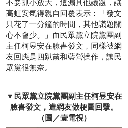
不要抓小放大，遺漏其他議題，讓
高虹安氣得親自回覆表示：「發文
只花了一分鐘的時間，其他議題關
心不會少。」
而民眾黨立院黨團副
主任柯昱安在臉書發文，同樣被網
友回應是四趴黨和藍營操作，讓民
眾黨很無奈。
▼
民眾黨立院黨團副主任
柯昱安在
臉書發文，遭網友做梗圖回擊
。
（圖／壹電視）