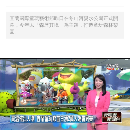
宜蘭國際童玩藝術節昨日在冬山河親水公園正式開
幕，今年以「森歷其境」為主題，打造童玩森林樂
園。