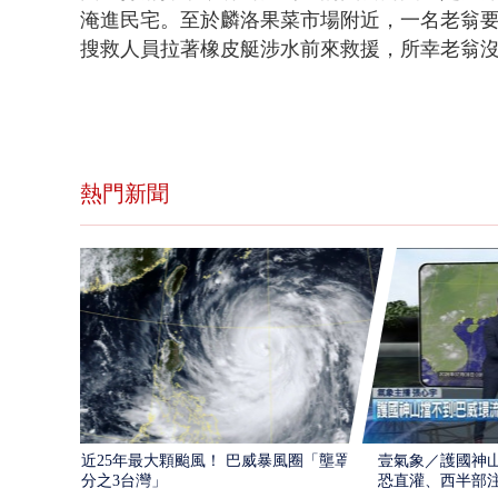
淹進民宅。至於麟洛果菜市場附近，一名老翁
搜救人員拉著橡皮艇涉水前來救援，所幸老翁
熱門新聞
近25年最大顆颱風！ 巴威暴風圈「壟罩4
壹氣象／護國神山
分之3台灣」
恐直灌、西半部