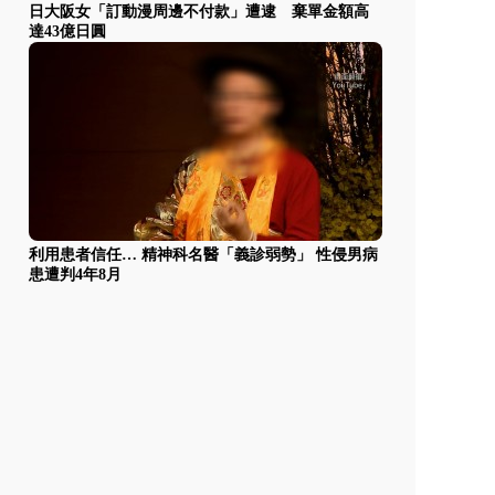
日大阪女「訂動漫周邊不付款」遭逮 棄單金額高
達43億日圓
利用患者信任… 精神科名醫「義診弱勢」 性侵男病
患遭判4年8月