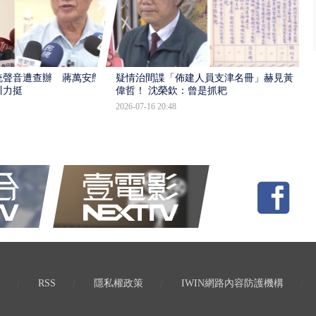
統聲音遭查辦 蔣萬安態
疑情治間諜「佈建人員支津名冊」赫見黃
川力挺
偉哲！ 沈榮欽：曾是抓耙
2026-07-16 20:48
RSS
隱私權政策
IWIN網路內容防護機構