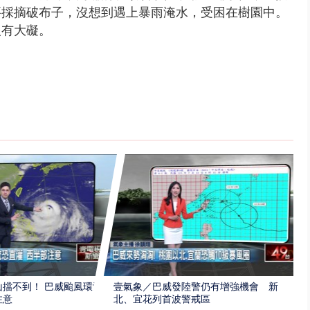
要採摘破布子，沒想到遇上暴雨淹水，受困在樹園中。
沒有大礙。
擋不到！ 巴威颱風環流
壹氣象／巴威發陸警仍有增強機會 新
注意
北、宜花列首波警戒區