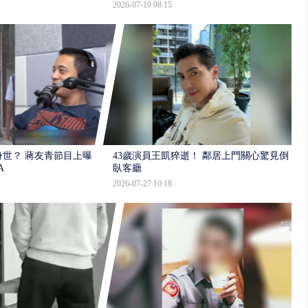
2026-07-10 08:15
世？ 蔣友青節目上曝：
43歲演員王凱猝逝！ 鄰居上門關心驚見倒
A
臥客廳
2026-07-27 10:18