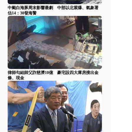
中颱白海豚周末影響最劇 中部以北紫爆、氣象署
估14：30發海警
律師勾結師父詐慈濟10億 豪宅設四大庫房搜出金
條、現金