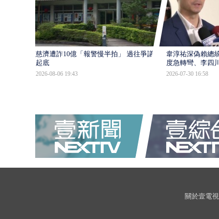
慈濟遭詐10億「報警慢半拍」 過往爭議遭
韋淳祐深偽賴總
起底
度急轉彎、李四
2026-08-06 19:43
2026-07-30 16:58
關於壹電視