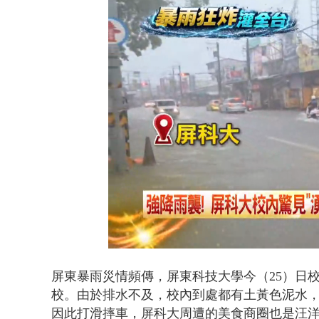
狠詐慈濟「1
Loaded
:
Unmute
46.30%
屏東暴雨災情頻傳，屏東科技大學今（25）日
校。由於排水不及，校內到處都有土黃色泥水
因此打滑摔車，屏科大周遭的美食商圈也是汪