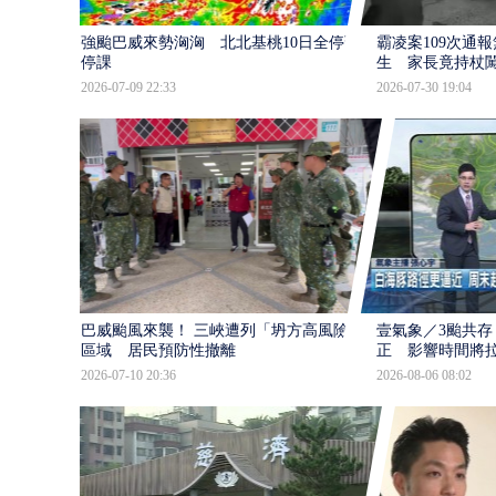
強颱巴威來勢洶洶 北北基桃10日全停班
霸凌案109次通
停課
生 家長竟持杖
2026-07-09 22:33
2026-07-30 19:04
巴威颱風來襲！ 三峽遭列「坍方高風險」
壹氣象／3颱共存
區域 居民預防性撤離
正 影響時間將
2026-07-10 20:36
2026-08-06 08:02