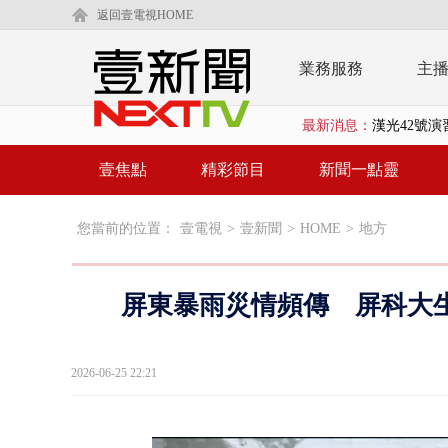
返回壹電視HOME
業務服務
主
最新消息：
漢光42號
暗網買500
壹焦點
精彩節目
新聞一點靈
中颱白海豚
您當前的位置：
壹電視
>
壹新聞
>
HOME
>
地方
慈濟疫苗案
壹氣象／白海
屏東暴雨災情頻傳 屏科大
早餐店放迷你
賴清德「0看
2026-06-25 22:21
EZ WAY
救生員大武崙