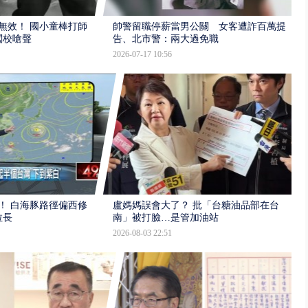
報無效！ 國小童棒打師
帥警留職停薪當男公關 女客遭詐百萬提
闖校嗆聲
告、北市警：兩大過免職
2026-07-17 10:56
！ 白海豚路徑偏西修
盧媽媽誤會大了？ 批「台糖油品部在台
拉長
南」被打臉…是管加油站
2026-08-03 22:51