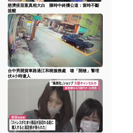
慈濟疫苗案真相大白 陳時中終獲公道：當時不斷
提醒
台中男開貨車路過江和樹服務處 嗆「開槍」警埋
伏4小時逮人