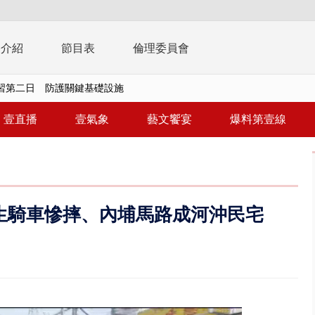
播介紹
節目表
倫理委員會
演習第二日 防護關鍵基礎設施
0萬筆個資！ 網軍洩密中共遭起訴...
壹直播
壹氣象
藝文饗宴
爆料第壹線
周末影響最劇 中部以北紫爆、氣...
真相大白 陳時中終獲公道：當時...
豚進逼！ 外圍雲系影響 北部...
生騎車慘摔、內埔馬路成河沖民宅
拒馬「只有始源可以停」 他真...
稿」嗆爆盧秀燕 2028總統戰提...
個資爭議 連戰媳婦轟財政部不負責任
戲水失蹤！ 搜救艇翻覆4警消落...