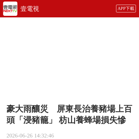
壹電視
APP下載
豪大雨釀災 屏東長治養豬場上百
頭「浸豬籠」 枋山養蜂場損失慘
2026-06-26 14:32:46