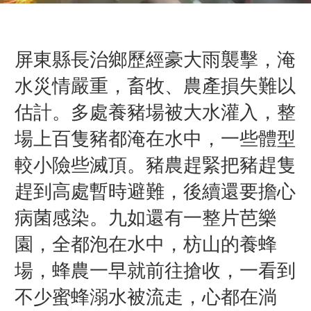
屏東縣長治鄉歷經豪大雨襲擊，淹
水災情嚴重，畜牧、農產損失難以
估計。多處養豬場被大水灌入，整
場上百隻豬都淹在水中，一些體型
較小險些滅頂。豬農趕緊把豬趕隻
趕到高處暫時避難，後續還要擔心
病菌感染。九如還有一整片芭樂
園，全都泡在水中，枋山的養蜂
場，蜂農一早就前往搶收，一看到
不少蜜蜂溺水被流走，心都在淌