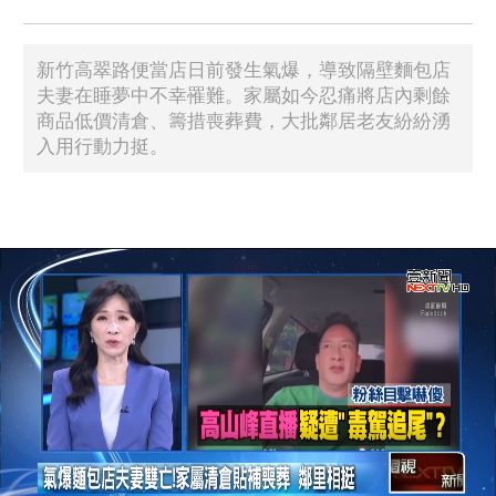
新竹高翠路便當店日前發生氣爆，導致隔壁麵包店
夫妻在睡夢中不幸罹難。家屬如今忍痛將店內剩餘
商品低價清倉、籌措喪葬費，大批鄰居老友紛紛湧
入用行動力挺。