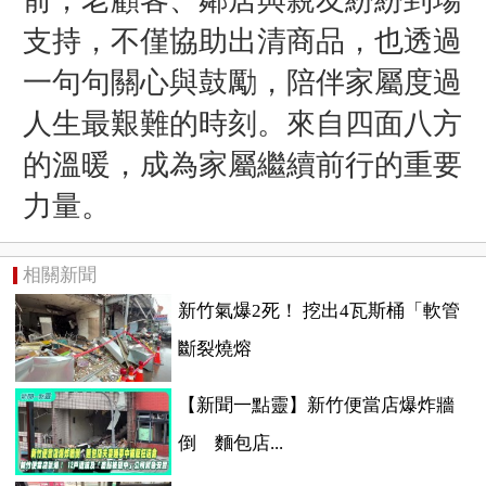
前，老顧客、鄰居與親友紛紛到場
支持，不僅協助出清商品，也透過
一句句關心與鼓勵，陪伴家屬度過
人生最艱難的時刻。來自四面八方
的溫暖，成為家屬繼續前行的重要
力量。
相關新聞
新竹氣爆2死！ 挖出4瓦斯桶「軟管
斷裂燒熔
【新聞一點靈】新竹便當店爆炸牆
倒 麵包店...