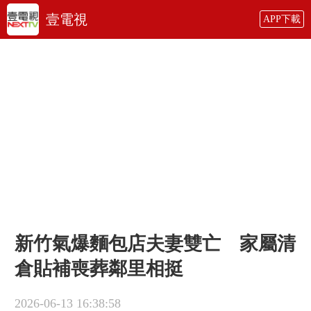
壹電視
APP下載
新竹氣爆麵包店夫妻雙亡 家屬清
倉貼補喪葬鄰里相挺
2026-06-13 16:38:58