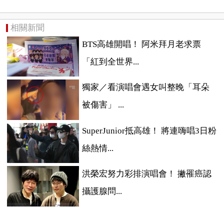
相關新聞
BTS高雄開唱！ 阿米拜月老求票
「紅到全世界...
獨家／看演唱會遇女叫整晚「耳朵
被傷害」 ...
SuperJunior抵高雄！ 將連嗨唱3日粉
絲熱情...
洪榮宏努力彩排演唱會！ 撇罹癌認
攝護腺問...