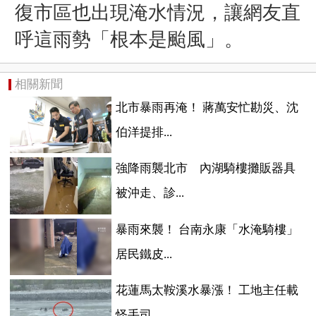
復市區也出現淹水情況，讓網友直
呼這雨勢「根本是颱風」。
相關新聞
北市暴雨再淹！ 蔣萬安忙勘災、沈
伯洋提排...
強降雨襲北市 內湖騎樓攤販器具
被沖走、診...
暴雨來襲！ 台南永康「水淹騎樓」
居民鐵皮...
花蓮馬太鞍溪水暴漲！ ​工地主任載
怪手司...