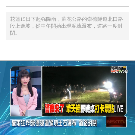
花蓮15日下起強降雨，蘇花公路的崇德隧道北口路
段上邊坡，從中午開始出現泥流瀑布，道路一度封
閉。