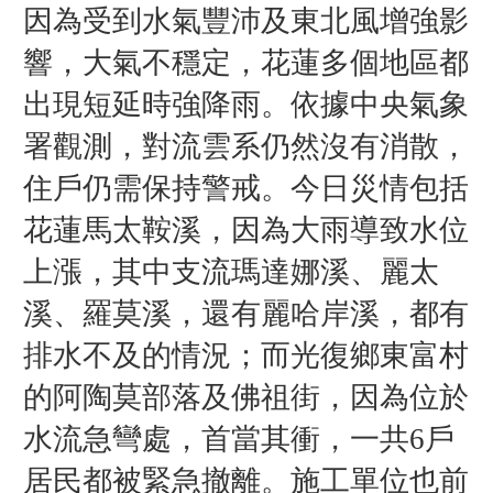
因為受到水氣豐沛及東北風增強影
響，大氣不穩定，花蓮多個地區都
出現短延時強降雨。依據中央氣象
署觀測，對流雲系仍然沒有消散，
住戶仍需保持警戒。
今日災情
包括
花蓮馬太鞍溪，因為大雨導致水位
上漲，其中支流瑪達娜溪、麗太
溪、羅莫溪，還有麗哈岸溪，都有
排水不及的情況；
而光復鄉東富村
的阿陶莫部落及佛祖街，因為位於
水流急彎處，首當其衝，一共6戶
居民都被緊急撤離。施工單位也前