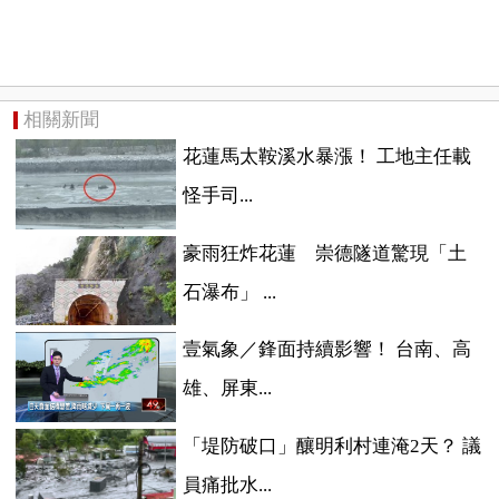
相關新聞
花蓮馬太鞍溪水暴漲！ ​工地主任載
怪手司...
豪雨狂炸花蓮 崇德隧道驚現「土
石瀑布」 ...
壹氣象／鋒面持續影響！ 台南、高
雄、屏東...
「堤防破口」釀明利村連淹2天？ 議
員痛批水...