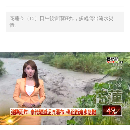
花蓮今（15）日午後雷雨狂炸，多處傳出淹水災
情。