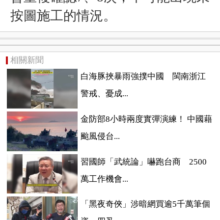
按圖施工的情況。
相關新聞
白海豚挾暴雨強撲中國 閩南浙江
警戒、憂成...
金防部8小時兩度實彈演練！ 中國藉
颱風侵台...
習國師「武統論」嚇跑台商 2500
萬工作機會...
「黑夜奇俠」涉暗網買逾5千萬筆個