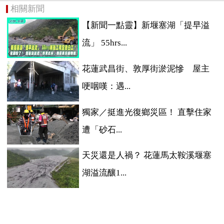
相關新聞
【新聞一點靈】新堰塞湖「提早溢
流」 55hrs...
花蓮武昌街、敦厚街淤泥慘 屋主
哽咽嘆：遇...
獨家／挺進光復鄉災區！ 直擊住家
遭「砂石...
天災還是人禍？ 花蓮馬太鞍溪堰塞
湖溢流釀1...