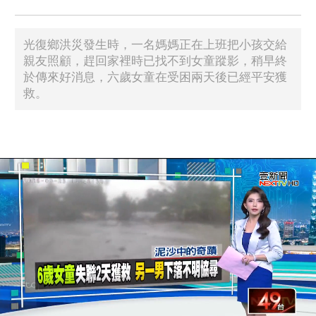
光復鄉洪災發生時，一名媽媽正在上班把小孩交給
親友照顧，趕回家裡時已找不到女童蹤影，稍早終
於傳來好消息，六歲女童在受困兩天後已經平安獲
救。