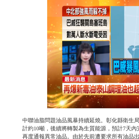
白海豚海警！
Loaded
:
Unmute
45.56%
中聯油脂問題油品風暴持續延燒。彰化縣衛生局
計約10噸，後續將轉製為生質能源，預計7天
再度通報異常油品。由於先前遭要求所有油品