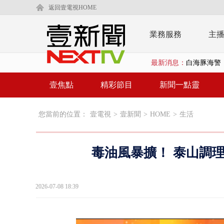
返回壹電視HOME
業務服務
主
最新消息：
沖繩機場航班
泰國傳嚴重校
壹焦點
精彩節目
新聞一點靈
中聯毒油20
您當前的位置：
壹電視
>
壹新聞
>
HOME
>
生活
BP出道10周
「吉伊卡哇
毒油風暴擴！ 泰山調
「疫苗採購」
LaLapor
2026-07-08 18:39
名律狠詐慈濟
父親節限定！