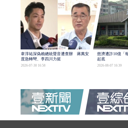
韋淳祐深偽賴總統聲音遭查辦 蔣萬安態
慈濟遭詐10億「
度急轉彎、李四川力挺
起底
2026-07-30 16:58
2026-08-07 16:39