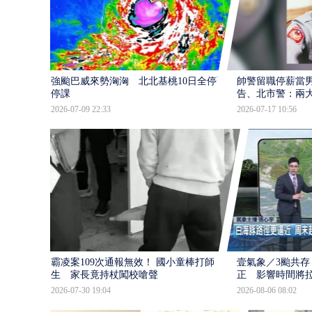
強颱巴威來勢洶洶 北北基桃10日全停班
帥警留職停薪當
停課
告、北市警：兩
2026-07-09 22:33
2026-07-17 10:56
霸凌案109次通報無效！ 國小童棒打師
壹氣象／3颱共存
生 家長竟持杖闖校嗆聲
正 影響時間將
2026-07-30 19:04
2026-08-06 08:02