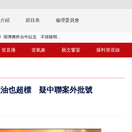
播介紹
節目表
倫理委員會
取消！ 滯留旅客「拚手速」搶...
園槍擊！ 14歲槍手開火釀多師...
壹直播
壹氣象
藝文饗宴
爆料第壹線
%下架標準惹議 傳石崇良、姜至...
年！ 8／8見面會限40粉絲 YG大...
」劇場版超人氣限量特典 粉絲排...
理油也超標 疑中聯案外批號
大逆轉！ 證實慈濟買BNT遭詐10...
t天花板崩落「鷹架倒塌」砸傷嬤 客...
10億！ 豪宅藏「9千萬鈔票磚、...
 「一鴨三吃」、「客家攪福」...