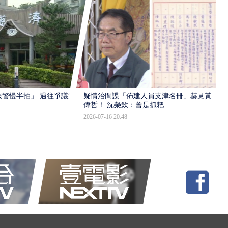
報警慢半拍」 過往爭議遭
疑情治間諜「佈建人員支津名冊」赫見黃
偉哲！ 沈榮欽：曾是抓耙
2026-07-16 20:48