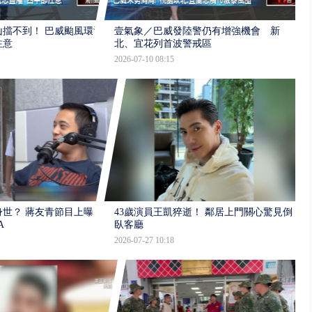
擋不到！ 巴威颱風環流
壹氣象／巴威發陸警仍有增強機會 新
注意
北、宜花列首波警戒區
2026-07-10 08:15
世？ 蔣友青節目上曝：
43歲演員王凱猝逝！ 鄰居上門關心驚見倒
A
臥客廳
2026-07-27 10:18