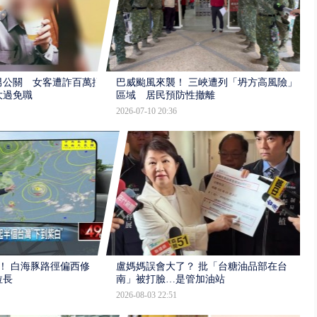
男公關 女客遭詐百萬提
巴威颱風來襲！ 三峽遭列「坍方高風險」
大過免職
區域 居民預防性撤離
2026-07-10 20:36
！ 白海豚路徑偏西修
盧媽媽誤會大了？ 批「台糖油品部在台
拉長
南」被打臉…是管加油站
2026-08-03 22:51