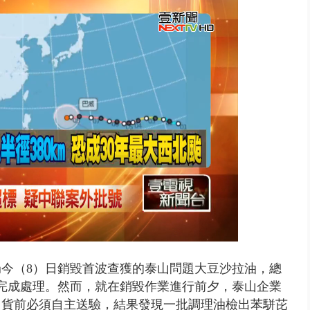
 雨彈將炸台中以北 不排除明...
今（8）日銷毀首波查獲的泰山問題大豆沙拉油，總
內完成處理。然而，就在銷毀作業進行前夕，泰山企業
出貨前必須自主送驗，結果發現一批調理油檢出苯駢芘