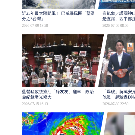
近25年最大顆颱風！ 巴威暴風圈「壟罩4
壹氣象／護國神山
分之3台灣」
恐直灌、西半部
2026-07-09 18:50
2026-07-09 08:09
藍營猛攻致癌油「綠友友」翻車 政治獻
「爆破」蔣萬安身
金紀錄曝光糗大
他沒一起驗過DN
2026-07-15 16:13
2026-07-30 22:50