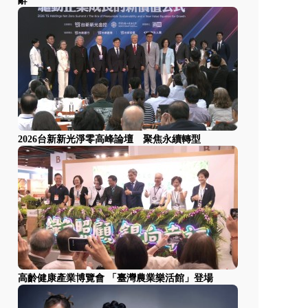
辭
2026台新新光淨零高峰論壇 聚焦永續轉型
高齡健康產業博覽會 「臺灣農業樂活館」登場