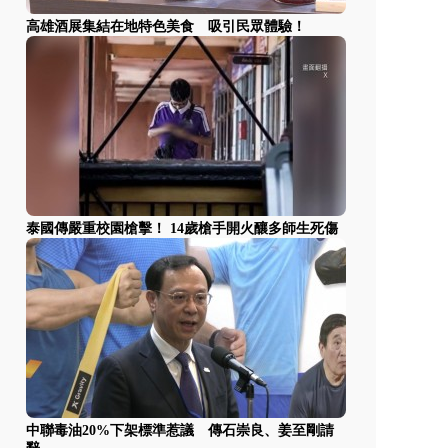
高雄酒展集結在地特色美食 吸引民眾體驗！
泰國傳嚴重校園槍擊！ 14歲槍手開火釀多師生死傷
中聯毒油20%下架標準惹議 傳石崇良、姜至剛請