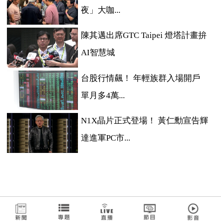
夜」大咖...
陳其邁出席GTC Taipei 燈塔計畫拚
AI智慧城
台股行情飆！ 年輕族群入場開戶
單月多4萬...
N1X晶片正式登場！ 黃仁勳宣告輝
達進軍PC市...