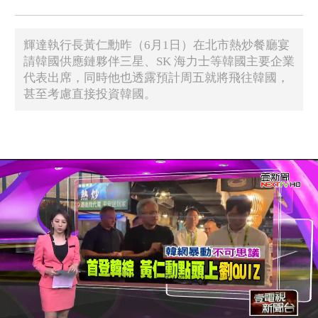
輝達執行長黃仁勳昨（6月1日）在北市熱炒餐廳宴
請韓國供應鏈夥伴三星、SK 海力士等韓國主要企業
代表出席，同時他也透露預計周五就將飛往韓國，
甚至考慮直接投資韓國。