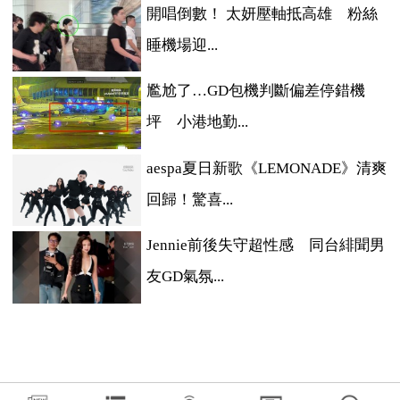
開唱倒數！ 太妍壓軸抵高雄 粉絲
睡機場迎...
尷尬了…GD包機判斷偏差停錯機
坪 小港地勤...
aespa夏日新歌《LEMONADE》清爽
回歸！驚喜...
Jennie前後失守超性感 同台緋聞男
友GD氣氛...