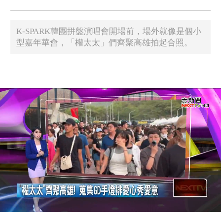
K-SPARK韓團拼盤演唱會開場前，場外就像是個小
型嘉年華會，「權太太」們齊聚高雄拍起合照。