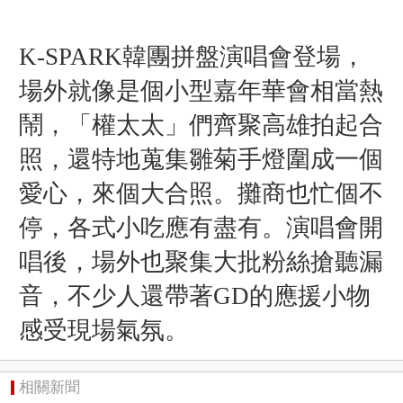
K-SPARK韓團拼盤演唱會登場，
場外就像是個小型嘉年華會相當
熱
鬧，「權太太」們齊聚高雄拍起合
照，還特地
蒐集
雛菊手燈圍成一個
愛心，
來個大合照
。
攤商也忙個不
停，各式小吃應有盡有。
演唱會開
唱後，場外也聚集大批粉絲搶聽漏
音，不少人還帶著GD的應援小物
感受現場氣氛。
相關新聞