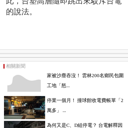
此，台塑高層隨即跳出來駁斥台電
的說法。
相關新聞
家被沙塵吞沒！ 雲林200名鄉民包圍
工地「怒...
停業一個月！ 撞球館收電費帳單「2
萬多」 ...
為何又是C、D組停電？ 台電解釋因