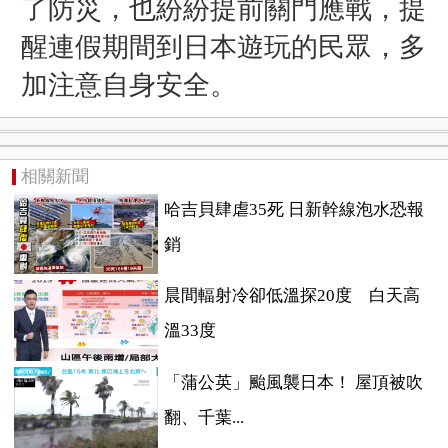
了防災，也紛紛提前關門應戰，提
醒連假期間到日本遊玩的民眾，多
加注意自身安全。
相關新聞
哈吉貝肆虐35死 日新幹線泡水恐報
銷
晨間輻射冷卻低溫探20度 白天高
溫33度
「蒲公英」颱風襲日本！ 屋頂被吹
翻、千葉...