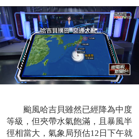
颱風哈吉貝雖然已
經降為中度
等級，但夾帶水氣飽滿，且暴風半
徑相當大，氣象局預估12日下午就