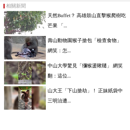
相關新聞
天然Buffet？ 高雄鼓山直擊猴爬樹吃
芒果 「...
壽山動物園猴子搶包「檢查食物」
網笑：怎...
中山大學驚見「獼猴盪鞦韆」 網笑
翻：這位...
山大王「下山搶劫」！ 正妹紙袋中
三明治遭...