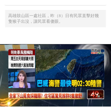
高雄鼓山區一處社區，昨（8）日有民眾直擊好幾
隻猴子出沒，讓民眾看傻眼。