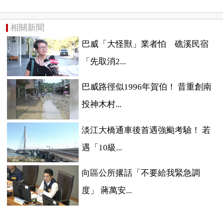
相關新聞
巴威「大怪獸」業者怕 礁溪民宿
「先取消2...
巴威路徑似1996年賀伯！ 昔重創南
投神木村...
淡江大橋通車後首遇強颱考驗！ 若
遇「10級...
向區公所撂話「不要給我緊急調
度」 蔣萬安...