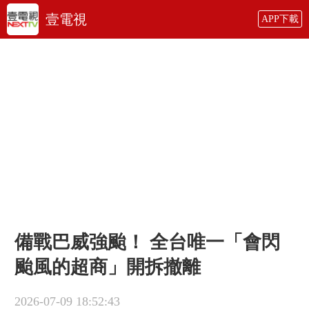
壹電視
APP下載
備戰巴威強颱！ 全台唯一「會閃
颱風的超商」開拆撤離
2026-07-09 18:52:43