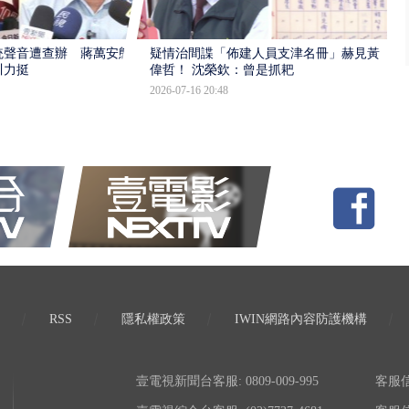
統聲音遭查辦 蔣萬安態
疑情治間諜「佈建人員支津名冊」赫見黃
川力挺
偉哲！ 沈榮欽：曾是抓耙
2026-07-16 20:48
RSS
隱私權政策
IWIN網路內容防護機構
壹電視新聞台客服: 0809-009-995
客服信箱: