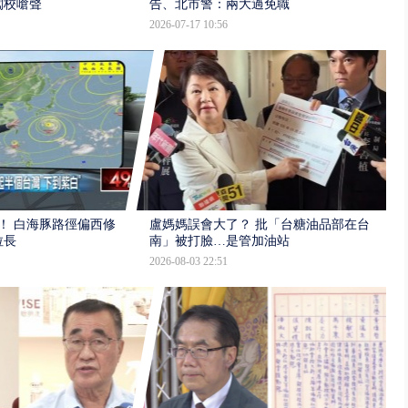
闖校嗆聲
告、北市警：兩大過免職
2026-07-17 10:56
！ 白海豚路徑偏西修
盧媽媽誤會大了？ 批「台糖油品部在台
拉長
南」被打臉…是管加油站
2026-08-03 22:51