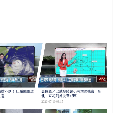
擋不到！ 巴威颱風環流
壹氣象／巴威發陸警仍有增強機會 新
注意
北、宜花列首波警戒區
2026-07-10 08:15