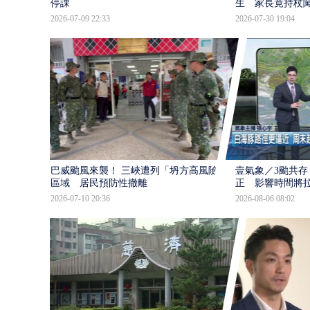
停課
生 家長竟持杖
2026-07-09 22:33
2026-07-30 19:04
巴威颱風來襲！ 三峽遭列「坍方高風險」
壹氣象／3颱共存
區域 居民預防性撤離
正 影響時間將
2026-07-10 20:36
2026-08-06 08:02