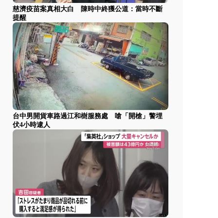
慈濟疫苗案真相大白 陳時中終獲公道：當時不斷
提醒
台中男開貨車路過江和樹服務處 嗆「開槍」警埋
伏4小時逮人