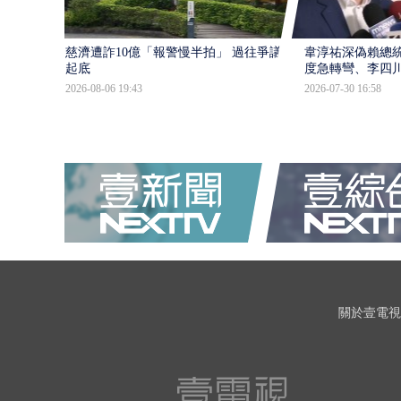
慈濟遭詐10億「報警慢半拍」 過往爭議遭
韋淳祐深偽賴總
起底
度急轉彎、李四
2026-08-06 19:43
2026-07-30 16:58
關於壹電視