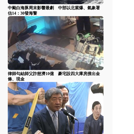
中颱白海豚周末影響最劇 中部以北紫爆、氣象署
估14：30發海警
律師勾結師父詐慈濟10億 豪宅設四大庫房搜出金
條、現金