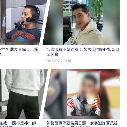
世？ 蔣友青節目上曝：
43歲演員王凱猝逝！ 鄰居上門關心驚見倒
A
臥客廳
2026-07-27 10:18
報無效！ 國小童棒打師
帥警留職停薪當男公關 女客遭詐百萬提