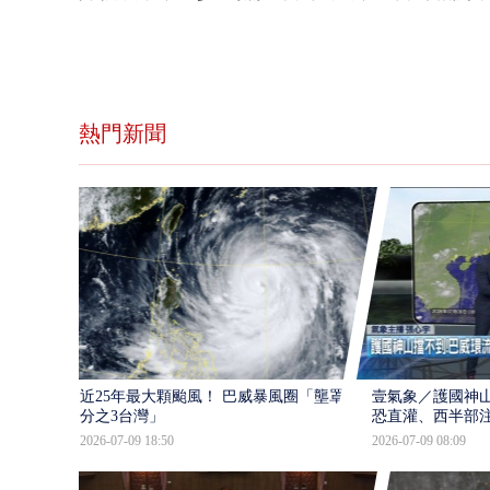
熱門新聞
近25年最大顆颱風！ 巴威暴風圈「壟罩4
壹氣象／護國神山
分之3台灣」
恐直灌、西半部
2026-07-09 18:50
2026-07-09 08:09