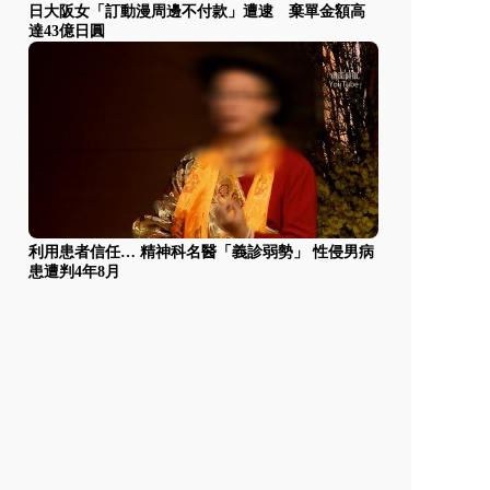
日大阪女「訂動漫周邊不付款」遭逮 棄單金額高
達43億日圓
利用患者信任… 精神科名醫「義診弱勢」 性侵男病
患遭判4年8月