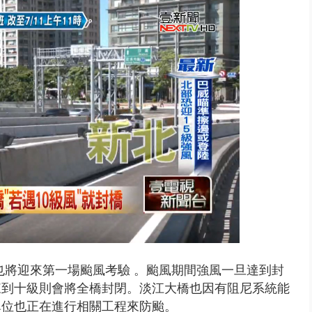
0.8億」 名律師聯手掮客騙買「B...
也將迎來第一場颱風考驗 。
颱風期間強風一旦達到封
來到十級則會將全橋封閉。淡江大橋也因有
阻尼系統能
單位也正在進行相關工程來防颱。