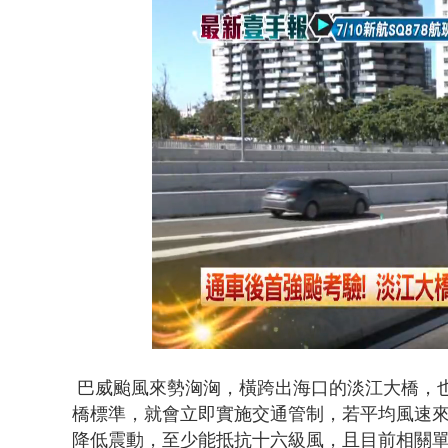
狠詐慈濟「1
Loaded
:
Unmute
43.18%
巴威颱風來勢洶洶，
橫跨出海口的淡江大橋，
橋標準，就會立即實施交通管制，若平均風速
降低震動，至少能
抵抗十
六級風，且
目前相關