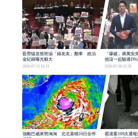
藍營猛攻致癌油「綠友友」翻車 政治獻
「爆破」蔣萬安身
金紀錄曝光糗大
他沒一起驗過DN
2026-07-15 16:13
2026-07-30 22:50
強颱巴威來勢洶洶 北北基桃10日全停班
霸凌案109次通