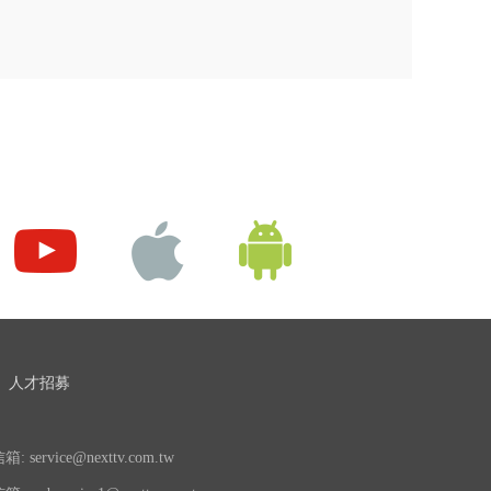
人才招募
 service@nexttv.com.tw