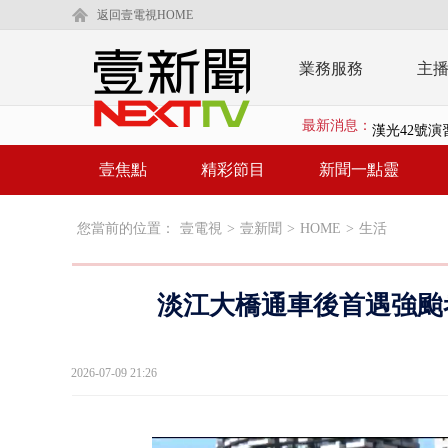
返回壹電視HOME
業務服務
主
最新消息：
漢光42號
暗網買500
壹焦點
精彩節目
新聞一點靈
中颱白海豚
您當前的位置：
壹電視
>
壹新聞
>
HOME
>
生活
慈濟疫苗案
壹氣象／白海
淡江大橋通車後首遇強颱考
早餐店放迷你
賴清德「0看
2026-07-09 21:26
EZ WAY
救生員大武崙