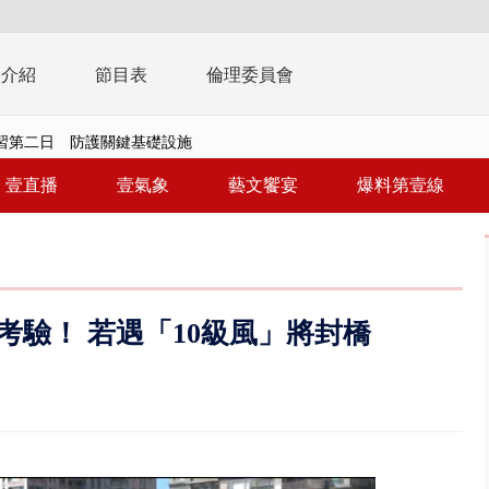
播介紹
節目表
倫理委員會
演習第二日 防護關鍵基礎設施
0萬筆個資！ 網軍洩密中共遭起訴...
壹直播
壹氣象
藝文饗宴
爆料第壹線
周末影響最劇 中部以北紫爆、氣...
真相大白 陳時中終獲公道：當時...
豚進逼！ 外圍雲系影響 北部...
驗！ 若遇「10級風」將封橋
拒馬「只有始源可以停」 他真...
稿」嗆爆盧秀燕 2028總統戰提...
個資爭議 連戰媳婦轟財政部不負責任
戲水失蹤！ 搜救艇翻覆4警消落...