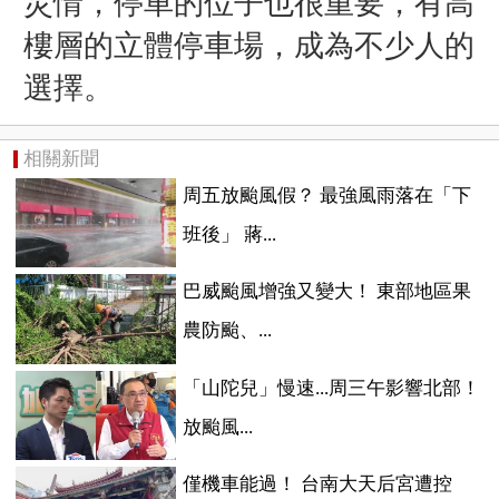
災情，停車的位子也很重要，有高
樓層的立體停車場，成為不少人的
選擇。
相關新聞
周五放颱風假？ 最強風雨落在「下
班後」 蔣...
巴威颱風增強又變大！ 東部地區果
農防颱、...
「山陀兒」慢速...周三午影響北部！
放颱風...
僅機車能過！ 台南大天后宮遭控