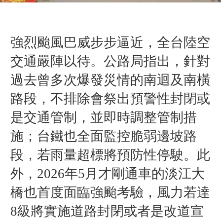
強烈颱風巴威步步逼近，全台陸空
交通嚴陣以待。公路局指出，針對
過去曾多次爆發災情的南迴及南橫
路段，不排除會祭出預警性封閉
或
是交通管制，並即時調整管制措
施
；台鐵也全面監控脆弱邊坡路
段，若雨量超標將預防性停駛。此
外，2026年5月才剛通車的淡江大
橋也首度面臨強颱考驗，風力若達
8級將實施道路封閉或者是改道宣