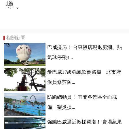
導 。
相關新聞
巴威攪局！ 台東飯店現退房潮、熱
氣球停飛3...
憂巴威17級強風吹倒路樹 北市府
派員修剪防...
防颱總動員！ 宜蘭各景區全面戒
備 望災損...
強颱巴威逼近掀採買潮！ 賣場蔬果