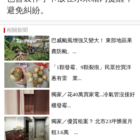
避免糾紛。
相關新聞
巴威颱風增強又變大！ 東部地區果
農防颱、...
「1顆發霉、9顆裂痕」民眾控買洋
蔥有雷 業...
獨家／花40萬買家電...冷氣管沒接好
櫃發霉...
獨家／優質租案？ 北市23坪髒屋月
租3.6萬 ...