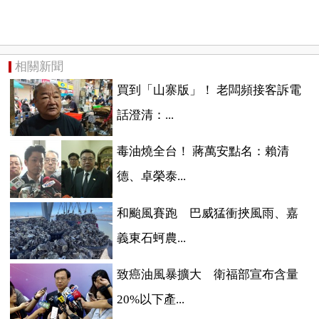
相關新聞
買到「山寨版」！ 老闆頻接客訴電
話澄清：...
毒油燒全台！ 蔣萬安點名：賴清
德、卓榮泰...
和颱風賽跑 巴威猛衝挾風雨、嘉
義東石蚵農...
致癌油風暴擴大 衛福部宣布含量
20%以下產...