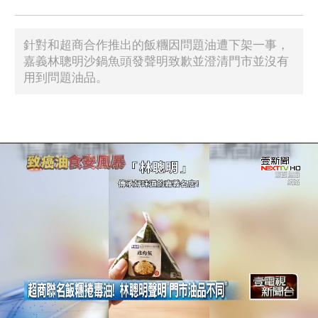
針對和超商合作推出的飯糰因問題油遭下架一事，
嘉義林聰明沙鍋魚頭發聲明致歉並澄清門市並沒有
用到問題油品。