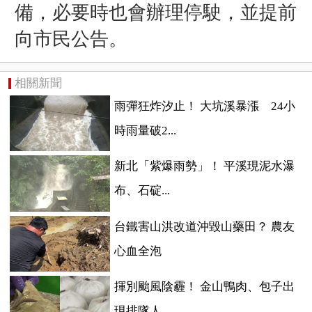
備，必要時也會辦理停駛，並提前
向市民公告。
相關新聞
雨彈狂炸汐止！ 大坑溪暴漲 24小
時雨量破2...
新北「紫爆雨勢」！ 平溪現泥水瀑
布、石碇...
台鐵害山洪改道沖毀山藥田？ 農友
心血全泡
揮別颱風陰霾！ 金山鴨肉、包子出
現排隊人