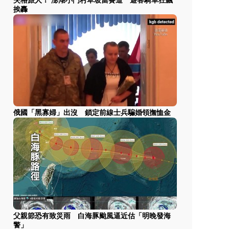
失格旅人！ 澎湖小門村草坡當賽道 遊客騎車狂飆
挨轟
俄國「黑寡婦」出沒 鎖定前線士兵騙婚領撫恤金
父親節恐有致災雨 白海豚颱風逼近估「明晚發海
警」