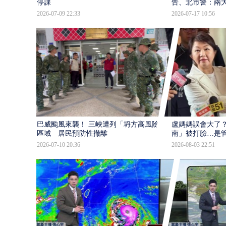
停課
告、北市警：兩
2026-07-09 22:33
2026-07-17 10:56
巴威颱風來襲！ 三峽遭列「坍方高風險」
盧媽媽誤會大了？
區域 居民預防性撤離
南」被打臉…是
2026-07-10 20:36
2026-08-03 22:51