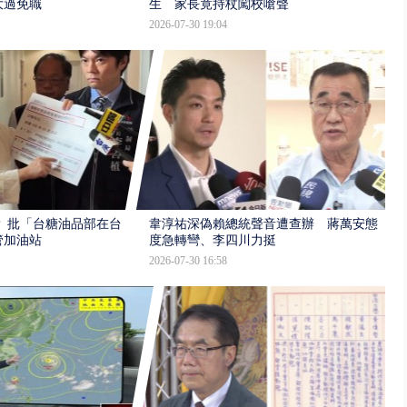
大過免職
生 家長竟持杖闖校嗆聲
2026-07-30 19:04
 批「台糖油品部在台
韋淳祐深偽賴總統聲音遭查辦 蔣萬安態
管加油站
度急轉彎、李四川力挺
2026-07-30 16:58