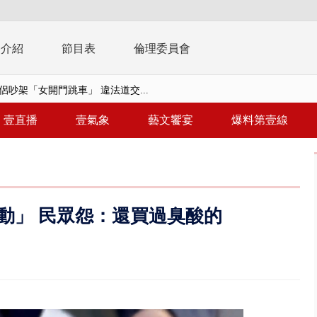
播介紹
節目表
倫理委員會
侶吵架「女開門跳車」 違法道交...
征、灌一星負評 抹除蔣萬安、沈...
壹直播
壹氣象
藝文饗宴
爆料第壹線
致災雨 白海豚颱風逼近估「明晚...
共存！ 白海豚路徑偏西修正 影...
安簽名「都塗銷」 饒河夜市百...
動」 民眾怨：還買過臭酸的
多出64萬遭疑涉貪 檢察官揭善...
進立院 姜至剛認裁示放行20%...
檢第4波搜索 3公司董座各「加...
晨滑行自撞護欄 男癱坐死「車...