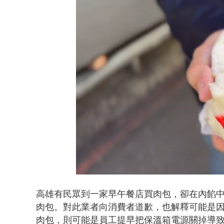
桃園上演絕命
Loaded
:
Unmute
49.57%
高雄有民眾到一家早午餐店買肉包，卻在內餡
肉包。對此業者向消費者道歉，也解釋可能是
肉包，則可能是員工提早把保溫箱電源關掉導