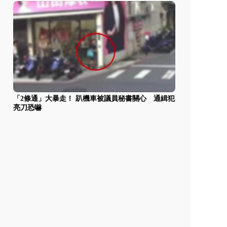
「2條通」大暴走！ 趴機車被議員秘書關心 通緝犯
亮刀恐嚇