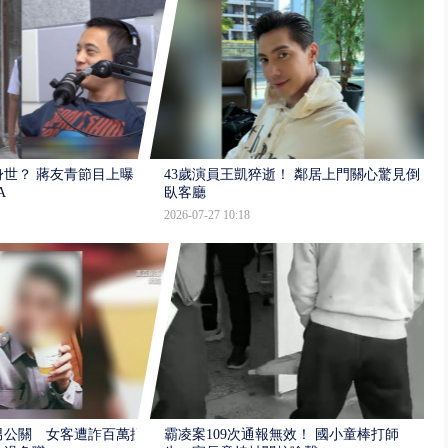
世？ 蔣友青節目上曝：
43歲演員王凱猝逝！ 鄰居上門關心驚見倒
A
臥客廳
2026-07-27 10:18
男公關 女客遭詐百萬提
霸凌案109次通報無效！ 國小童棒打師