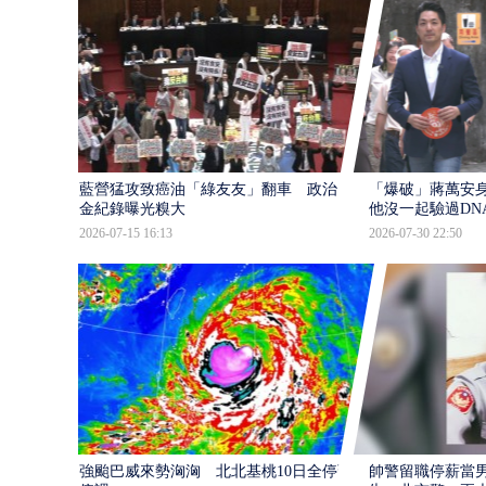
藍營猛攻致癌油「綠友友」翻車 政治獻
「爆破」蔣萬安身
金紀錄曝光糗大
他沒一起驗過DN
2026-07-15 16:13
2026-07-30 22:50
強颱巴威來勢洶洶 北北基桃10日全停班
帥警留職停薪當