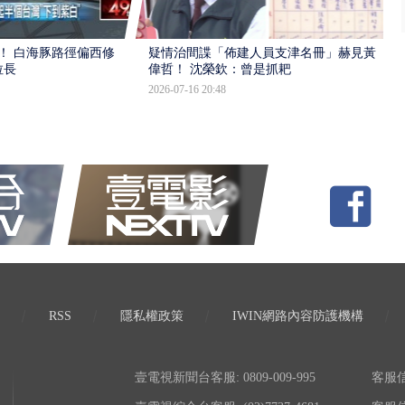
！ 白海豚路徑偏西修
疑情治間諜「佈建人員支津名冊」赫見黃
拉長
偉哲！ 沈榮欽：曾是抓耙
2026-07-16 20:48
RSS
隱私權政策
IWIN網路內容防護機構
壹電視新聞台客服: 0809-009-995
客服信箱: