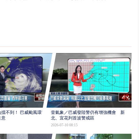
擋不到！ 巴威颱風環流
壹氣象／巴威發陸警仍有增強機會 新
注意
北、宜花列首波警戒區
2026-07-10 08:15