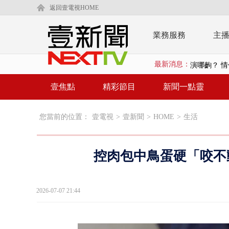
返回壹電視HOME
業務服務
主
最新消息：
演哪齣？ 情
東發號遭出
壹焦點
精彩節目
新聞一點靈
父親節恐有
您當前的位置：
壹電視
>
壹新聞
>
HOME
>
生活
壹氣象／3颱
沈伯洋、蔣萬
控肉包中鳥蛋硬「咬不
北市科長帳戶
台糖副總抱油
2026-07-07 21:44
中聯毒油案中
詭！ 轎車凌