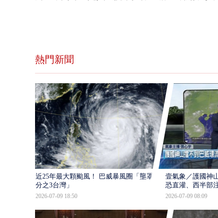
熱門新聞
近25年最大顆颱風！ 巴威暴風圈「壟罩4
壹氣象／護國神山
分之3台灣」
恐直灌、西半部
2026-07-09 18:50
2026-07-09 08:09