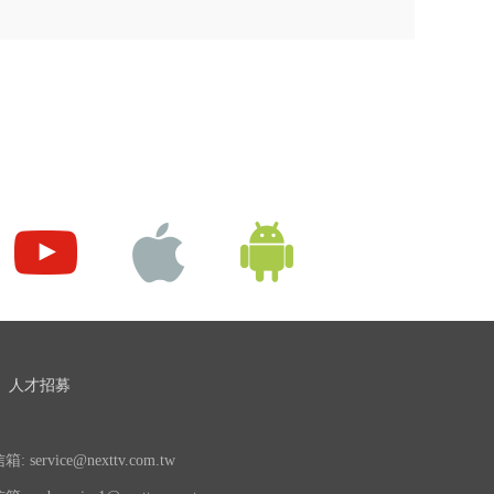
人才招募
 service@nexttv.com.tw