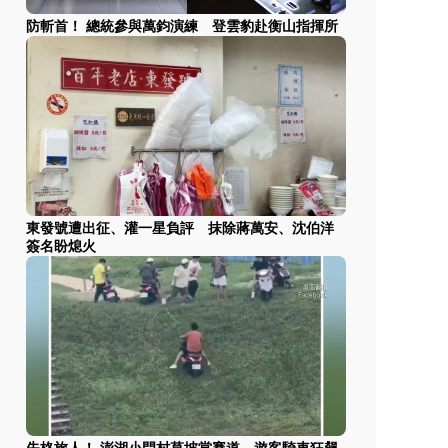
防斬首！ 總統參與萬鈞演練 登雲豹赴衡山指揮所
東發號遭出征、灌一星負評 抹除蔣萬安、沈伯洋
簽名盼熄火