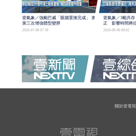
壹氣象／強颱巴威「眼牆置換完成」 進入
壹氣象／3颱共存
第三次增強體型變胖
正 影響時間將
2026-07-08 07:58
2026-08-06 08:02
關於壹電視