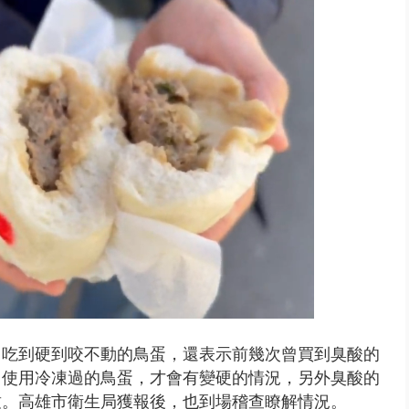
終結站！ 騎到一半「天降電線...
中吃到硬到咬不動的鳥蛋，還表示前幾次曾買到臭酸的
因使用冷凍過的鳥蛋，才會有變硬的情況，另外臭酸的
致。高雄市衛生局獲報後，也到場稽查瞭解情況。