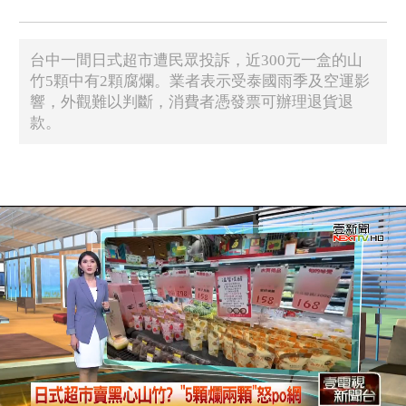
台中一間日式超市遭民眾投訴，近300元一盒的山
竹5顆中有2顆腐爛。業者表示受泰國雨季及空運影
響，外觀難以判斷，消費者憑發票可辦理退貨退
款。