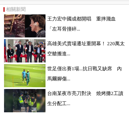
相關新聞
王力宏中國成都開唱 重摔濺血
「左耳骨撞碎...
高雄美式賣場遷址重開幕！ 220萬太
空艙搬進...
世足僅出賽1場...抗日戰又缺席 內
馬爾腳傷...
台南某夜市亮刀對決 燒烤攤2工讀
生分配工...