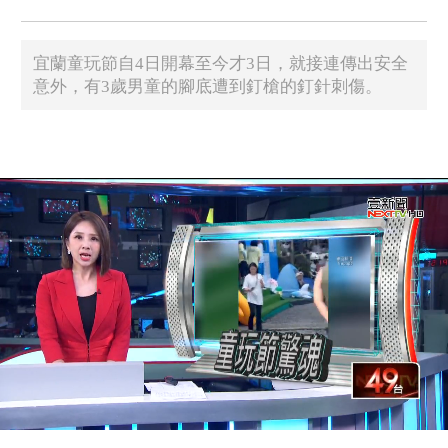
宜蘭童玩節自4日開幕至今才3日，就接連傳出安全
意外，有3歲男童的腳底遭到釘槍的釘針刺傷。