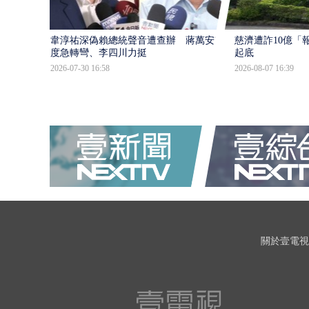
韋淳祐深偽賴總統聲音遭查辦 蔣萬安態
慈濟遭詐10億「
度急轉彎、李四川力挺
起底
2026-07-30 16:58
2026-08-07 16:39
關於壹電視