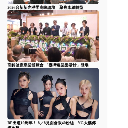
2026台新新光淨零高峰論壇 聚焦永續轉型
高齡健康產業博覽會 「臺灣農業樂活館」登場
BP出道10周年！ 8／8見面會限40粉絲 YG大樓傳