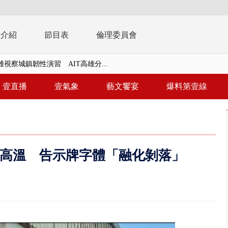
播介紹
節目表
倫理委員會
風雨肆虐菲律賓 土石流災情釀6
年！ 8／8見面會限40粉絲 YG大...
壹直播
壹氣象
藝文饗宴
爆料第壹線
」劇場版超人氣限量特典 粉絲排...
大逆轉！ 證實慈濟買BNT遭詐10...
t天花板崩落「鷹架倒塌」砸傷嬤 客...
1度高溫 告示牌字體「融化剝落」
10億！ 豪宅藏「9千萬鈔票磚、...
 「一鴨三吃」、「客家攪福」...
 雨彈將炸台中以北 不排除明...
取消！ 滯留旅客「拚手速」搶...