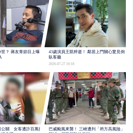
世？ 蔣友青節目上曝：
43歲演員王凱猝逝！ 鄰居上門關心驚見倒
A
臥客廳
2026-07-27 10:18
男公關 女客遭詐百萬提
巴威颱風來襲！ 三峽遭列「坍方高風險」