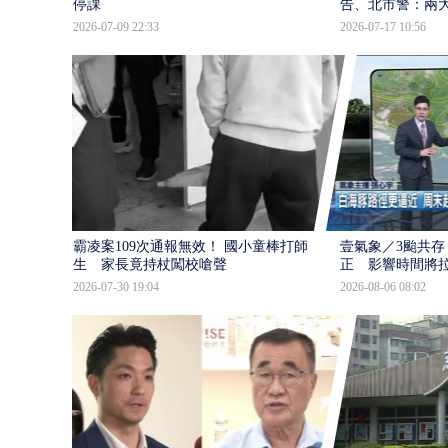
停課
告、北市警：兩
2026-07-09 22:33
2026-07-17 10:56
霸凌案109次通報無效！ 國小童棒打師
壹氣象／3颱共存
生 家長竟持杖闖校嗆聲
正 影響時間將
2026-07-30 19:04
2026-08-06 08:02