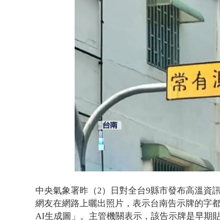
蕭美琴赴高雄
Loaded
:
Unmute
46.31%
中央氣象署昨（2）日對全台9縣市發布高溫資訊
網友在網路上曬出照片，表示台南告示牌的字
AI生成圖」。主管機關表示，該告示牌是早期