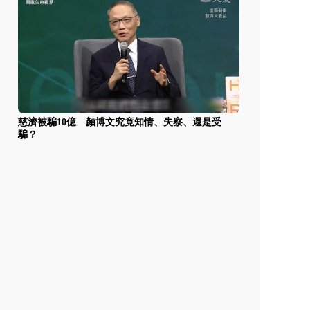
慈濟被騙10億 顏博文究竟知情、失察、還是受
騙？