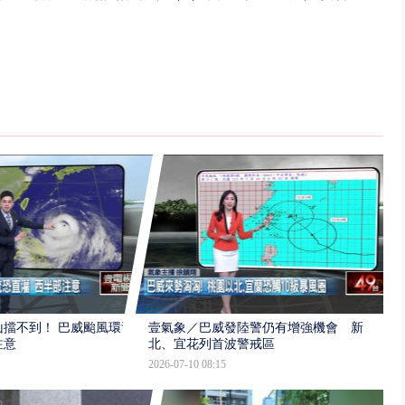
擋不到！ 巴威颱風環流
壹氣象／巴威發陸警仍有增強機會 新
注意
北、宜花列首波警戒區
2026-07-10 08:15