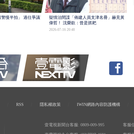
報警慢半拍」 過往爭議遭
疑情治間諜「佈建人員支津名冊」赫見黃
偉哲！ 沈榮欽：曾是抓耙
2026-07-16 20:48
RSS
隱私權政策
IWIN網路內容防護機構
壹電視新聞台客服: 0809-009-995
客服信箱: