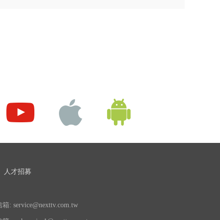
人才招募
 service@nexttv.com.tw