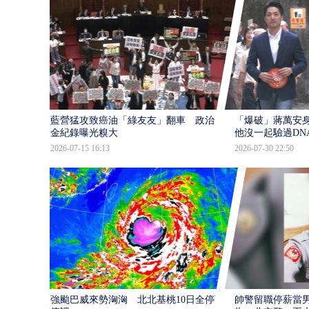
藍營猛攻致癌油「綠友友」翻車 政治獻
「爆破」蔣萬安身
金紀錄曝光糗大
他沒一起驗過DN
2026-07-15 16:13
2026-07-30 22:50
強颱巴威來勢洶洶 北北基桃10日全停班
帥警留職停薪當