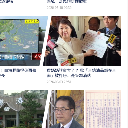
大過免職
區域 居民預防性撤離
2026-07-10 20:36
！ 白海豚路徑偏西修
盧媽媽誤會大了？ 批「台糖油品部在台
拉長
南」被打臉…是管加油站
2026-08-03 22:51