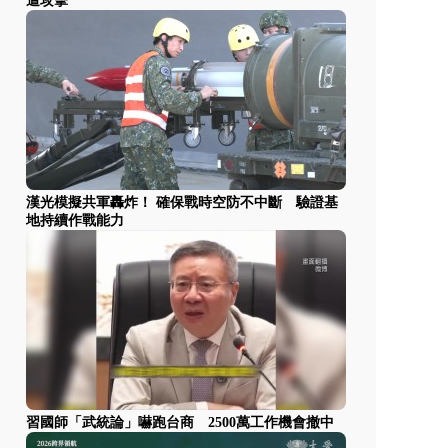
遭攻擊
漢光模擬共軍轟炸！ 確保戰時空防不中斷 驗證基
地持續作戰能力
習國師「武統論」嚇跑台商 2500萬工作機會撤中