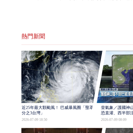
熱門新聞
近25年最大顆颱風！ 巴威暴風圈「壟罩4
壹氣象／護國神山
分之3台灣」
恐直灌、西半部
2026-07-09 18:50
2026-07-09 08:09