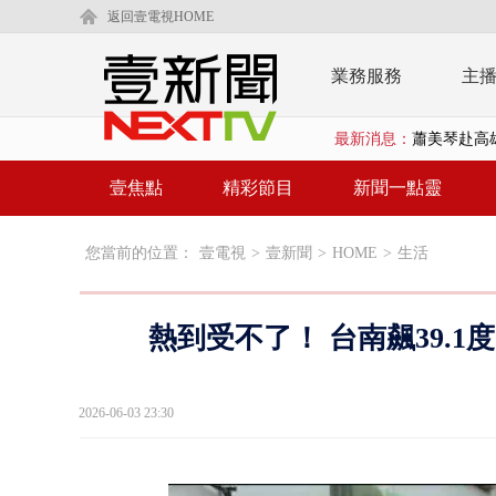
返回壹電視HOME
業務服務
主
最新消息：
「鯨魚」挾
BP出道10周
壹焦點
精彩節目
新聞一點靈
「吉伊卡哇
您當前的位置：
壹電視
>
壹新聞
>
HOME
>
生活
「疫苗採購」
LaLapor
熱到受不了！ 台南飆39.
名律狠詐慈濟
父親節限定！
2026-06-03 23:30
白海豚海警！
沖繩機場航班