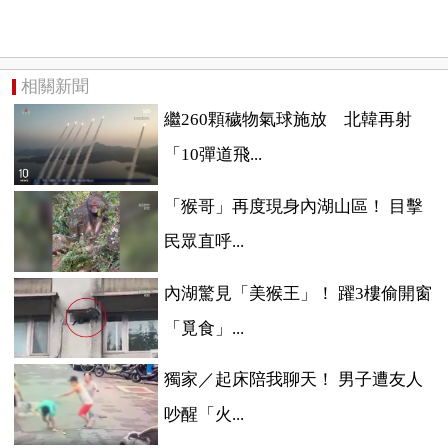
相關新聞
繼260顆穢物氣球施放 北韓再射
「10彈道飛...
「猴哥」再度現身內湖山區！ 目擊
民眾直呼...
內湖驚見「美猴王」！ 躍3樓偷開窗
「覓食」...
獨家／起床陪我聊天！ 男子遭友人
吵醒「火...