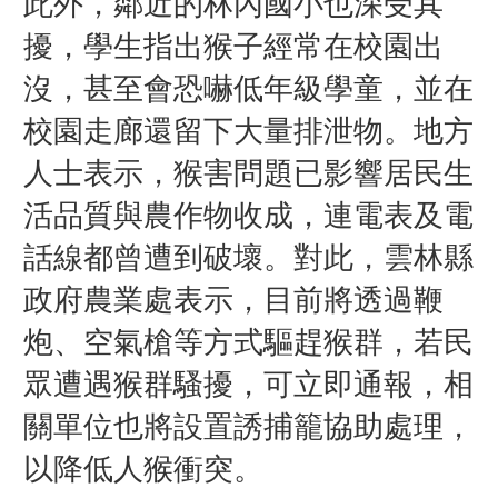
此外，鄰近的林內國小也深受其
擾，學生指出猴子經常在校園出
沒，甚至會恐嚇低年級學童，並在
校園走廊還留下大量排泄物。地方
人士表示，猴害問題已影響居民生
活品質與農作物收成，連電表及電
話線都曾遭到破壞。
對此，雲林縣
政府農業處表示，目前將透過鞭
炮、空氣槍等方式驅趕猴群，若民
眾遭遇猴群騷擾，可立即通報，相
關單位也將設置誘捕籠協助處理，
以降低人猴衝突。