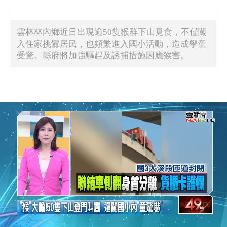
雲林林內鄉近日出現逾50隻猴群下山覓食，不僅闖
入住家挑釁居民，也頻繁進入國小活動，造成學童
受驚。縣府將加強驅趕及誘捕措施因應猴害。