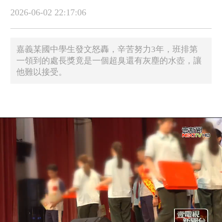
2026-06-02 22:17:06
​嘉義某國中學生發文怒轟，辛苦努力3年，班排第
一領到的處長獎竟是一個超臭還有灰塵的水壺，讓
他難以接受。