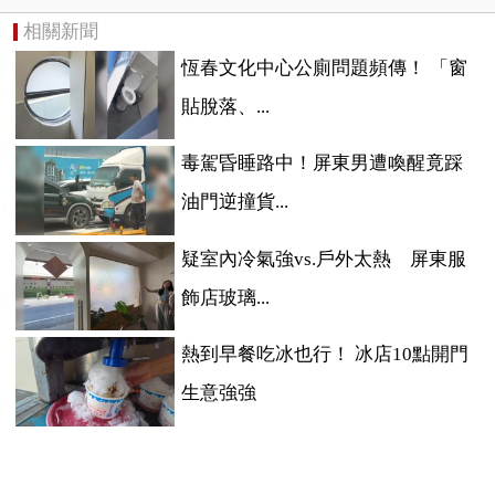
相關新聞
恆春文化中心公廁問題頻傳！ 「窗
貼脫落、...
毒駕昏睡路中！屏東男遭喚醒竟踩
油門逆撞貨...
疑室內冷氣強vs.戶外太熱 屏東服
飾店玻璃...
熱到早餐吃冰也行！ 冰店10點開門
生意強強