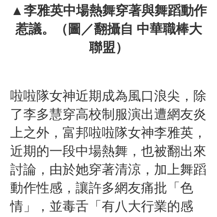
▲
李雅英
中場熱舞
穿著與
舞蹈動作
惹議
。
（圖／翻攝自 中華職棒大
聯盟）
啦啦隊女神近期成為風口浪尖，除
了李多慧穿高校制服演出遭網友炎
上之外，富邦啦啦隊女神李雅英，
近期的一段中場熱舞，也被翻出來
討論，由於她穿著清涼，加上舞蹈
動作性感，讓許多網友痛批「色
情」，並毒舌「有八大行業的感